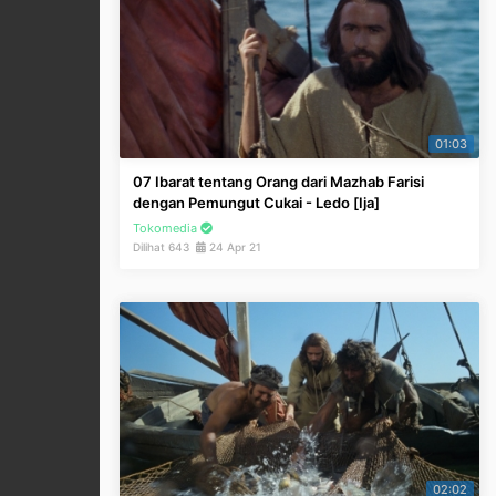
01:03
07 Ibarat tentang Orang dari Mazhab Farisi
dengan Pemungut Cukai - Ledo [Ija]
Tokomedia
Dilihat 643
24 Apr 21
02:02