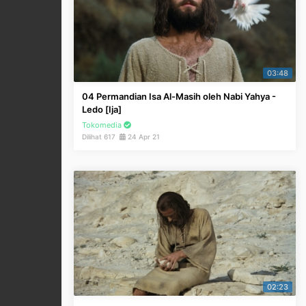
03:48
04 Permandian Isa Al-Masih oleh Nabi Yahya -
Ledo [Ija]
Tokomedia
Dilihat 617
24 Apr 21
02:23