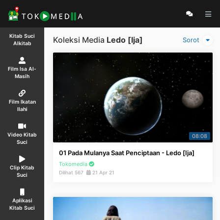
Kitab Suci
Koleksi Media
Ledo [Ija]
Sorot
Alkitab
Film Isa Al-
Masih
Film Ikatan
Ilahi
Video Kitab
08:08
Suci
01 Pada Mulanya Saat Penciptaan - Ledo [Ija]
Tokomedia
Clip Kitab
Dilihat 567
21 Apr 21
Suci
Aplikasi
Kitab Suci