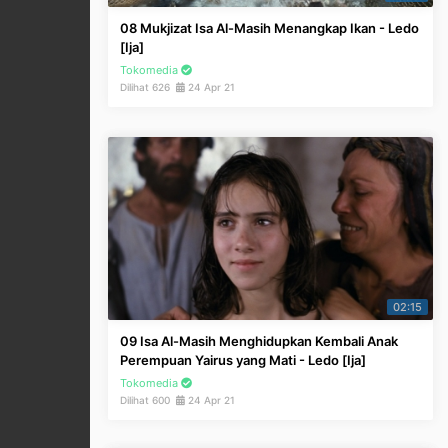
08 Mukjizat Isa Al-Masih Menangkap Ikan - Ledo
[Ija]
Tokomedia
Dilihat 626
24 Apr 21
02:15
09 Isa Al-Masih Menghidupkan Kembali Anak
Perempuan Yairus yang Mati - Ledo [Ija]
Tokomedia
Dilihat 600
24 Apr 21