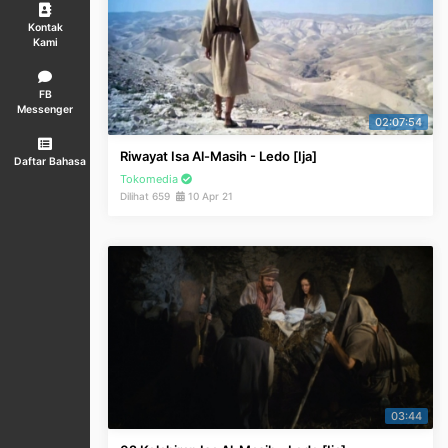
Kontak
Kami
FB
Messenger
02:07:54
Riwayat Isa Al-Masih - Ledo [Ija]
Daftar Bahasa
Tokomedia
Dilihat 659
10 Apr 21
03:44