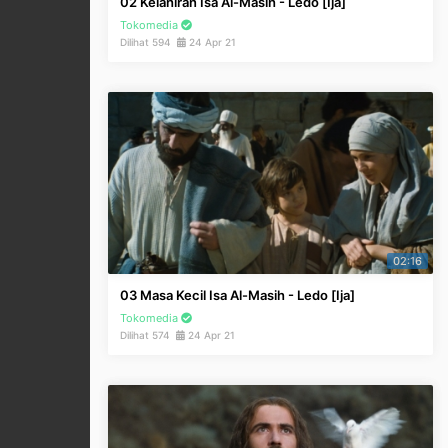
02 Kelahiran Isa Al-Masih - Ledo [Ija]
Tokomedia
Dilihat 594
24 Apr 21
02:16
03 Masa Kecil Isa Al-Masih - Ledo [Ija]
Tokomedia
Dilihat 574
24 Apr 21