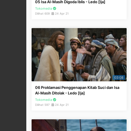
05 Isa Al-Masih Digoda Iblis - Ledo [Ija]
Tokomedia
Dilihat 609
24 Apr 21
03:08
06 Proklamasi Penggenapan Kitab Suci dan Isa
Al-Masih Ditolak - Ledo [Ija]
Tokomedia
Dilihat 597
24 Apr 21