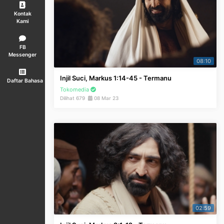
Kontak
Kami
FB
Messenger
08:10
Injil Suci, Markus 1:14-45 - Termanu
Daftar Bahasa
Tokomedia
Dilihat 679
08 Mar 23
02:59