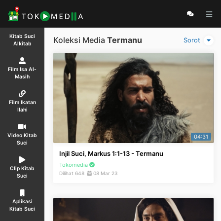
Kitab Suci
Koleksi Media
Termanu
Sorot
Alkitab
Film Isa Al-
Masih
Film Ikatan
Ilahi
Video Kitab
04:31
Suci
Injil Suci, Markus 1:1-13 - Termanu
Tokomedia
Clip Kitab
Dilihat 648
08 Mar 23
Suci
Aplikasi
Kitab Suci