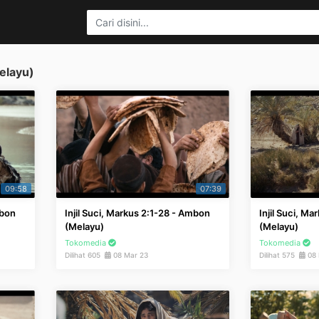
elayu)
09:58
07:39
mbon
Injil Suci, Markus 2:1-28 - Ambon
Injil Suci, M
(Melayu)
(Melayu)
Tokomedia
Tokomedia
Dilihat 605
08 Mar 23
Dilihat 575
08 