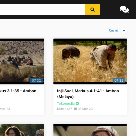
Sorot
07:32
07:32
arkus 3:1-35 - Ambon
Injil Suci, Markus 4:1-41 - Ambon
(Melayu)
Tokomedia
Mar 23
Dilihat 657
08 Mar 23