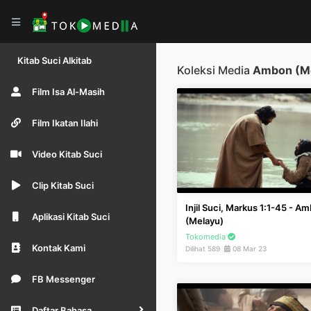
Kitab Suci Alkitab
Koleksi Media
Ambon (M
Film Isa Al-Masih
Film Ikatan Ilahi
Video Kitab Suci
Clip Kitab Suci
Injil Suci, Markus 1:1-45 - A
Aplikasi Kitab Suci
(Melayu)
Tokomedia
Kontak Kami
Dilihat 589
08 Mar 23
FB Messenger
Daftar Bahasa