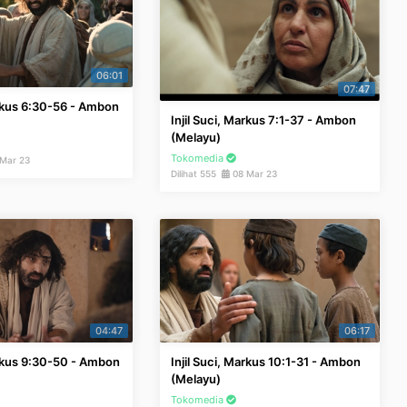
06:01
07:47
arkus 6:30-56 - Ambon
Injil Suci, Markus 7:1-37 - Ambon
(Melayu)
Tokomedia
Mar 23
Dilihat 555
08 Mar 23
04:47
06:17
arkus 9:30-50 - Ambon
Injil Suci, Markus 10:1-31 - Ambon
(Melayu)
Tokomedia