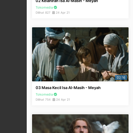
02 Kelahiran Isa Al-Masih - Meyah
Tokomedia
Dilihat 827
24 Apr 21
02:16
03 Masa Kecil Isa Al-Masih - Meyah
Tokomedia
Dilihat 754
24 Apr 21