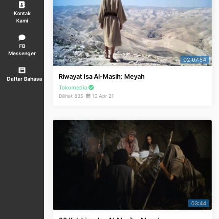
Kontak
Kami
FB
Messenger
02:07:54
Riwayat Isa Al-Masih: Meyah
Daftar Bahasa
Tokomedia
Dilihat 835
10 Apr 21
03:44