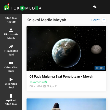
Kitab Suci
Koleksi Media
Meyah
Sorot
Alkitab
Film Isa Al-
Masih
Film Ikatan
Ilahi
Video Kitab
08:08
Suci
01 Pada Mulanya Saat Penciptaan - Meyah
Tokomedia
Clip Kitab
Dilihat 694
21 Apr 21
Suci
Aplikasi
Kitab Suci