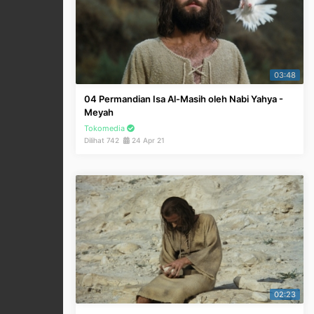
03:48
04 Permandian Isa Al-Masih oleh Nabi Yahya -
Meyah
Tokomedia
Dilihat 742
24 Apr 21
02:23