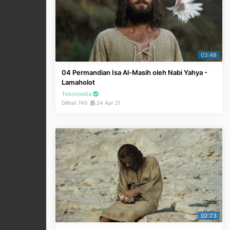
03:48
04 Permandian Isa Al-Masih oleh Nabi Yahya -
Lamaholot
Tokomedia
Dilihat 740
24 Apr 21
02:23