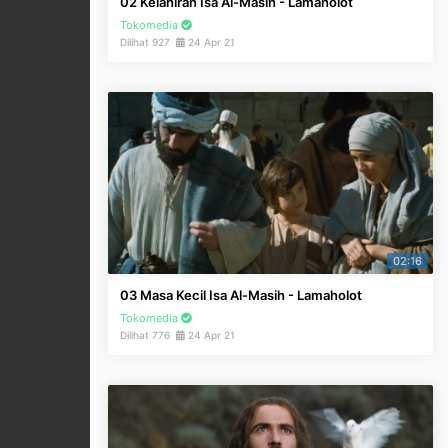
02 Kelahiran Isa Al-Masih - Lamaholot
Tokomedia
Dilihat 927
24 Apr 21
02:16
03 Masa Kecil Isa Al-Masih - Lamaholot
Tokomedia
Dilihat 776
24 Apr 21