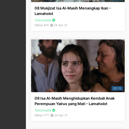
08 Mukjizat Isa Al-Masih Menangkap Ikan -
Lamaholot
Tokomedia
Dilihat 810
24 Apr 21
02:15
09 Isa Al-Masih Menghidupkan Kembali Anak
Perempuan Yairus yang Mati - Lamaholot
Tokomedia
Dilihat 777
24 Apr 21