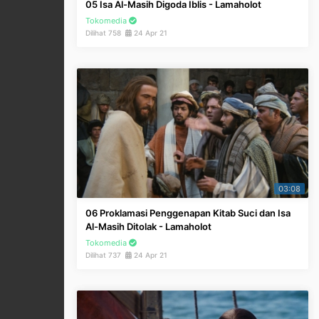
05 Isa Al-Masih Digoda Iblis - Lamaholot
Tokomedia
Dilihat 758
24 Apr 21
03:08
06 Proklamasi Penggenapan Kitab Suci dan Isa
Al-Masih Ditolak - Lamaholot
Tokomedia
Dilihat 737
24 Apr 21