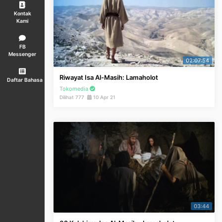
Kontak
Kami
FB
Messenger
02:07:54
Riwayat Isa Al-Masih: Lamaholot
Daftar Bahasa
Tokomedia
Dilihat 777
10 Apr 21
03:44