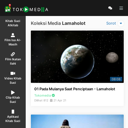
Kitab Suci
Koleksi Media
Lamaholot
Sorot
Alkitab
Film Isa Al-
Masih
Film Ikatan
Ilahi
Video Kitab
08:08
Suci
01 Pada Mulanya Saat Penciptaan - Lamaholot
Tokomedia
Clip Kitab
Dilihat 812
21 Apr 21
Suci
Aplikasi
Kitab Suci