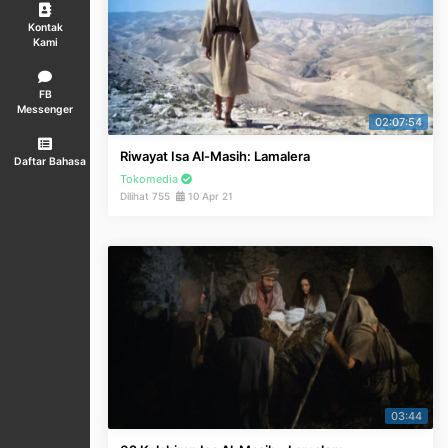
Kontak
Kami
FB
Messenger
02:07:54
Riwayat Isa Al-Masih: Lamalera
Daftar Bahasa
Tokomedia
Dilihat 755
10 Apr 21
03:44