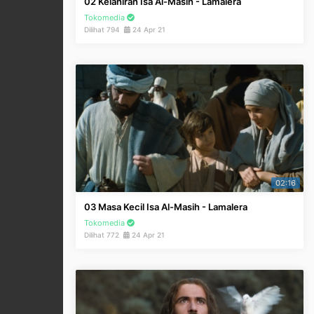
02 Kelahiran Isa Al-Masih - Lamalera
Tokomedia
Dilihat 794
24 Apr 21
02:16
03 Masa Kecil Isa Al-Masih - Lamalera
Tokomedia
Dilihat 772
24 Apr 21