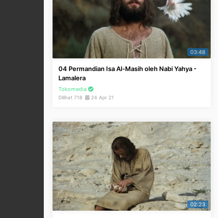
03:48
04 Permandian Isa Al-Masih oleh Nabi Yahya -
Lamalera
Tokomedia
Dilihat 718
24 Apr 21
02:23