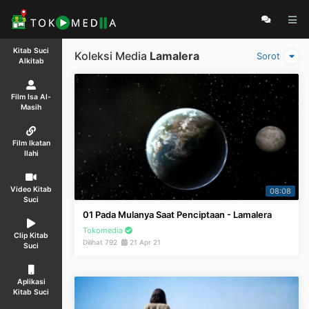
Kitab Suci
Koleksi Media
Lamalera
Sorot
Alkitab
Film Isa Al-
Masih
Film Ikatan
Ilahi
Video Kitab
08:08
Suci
01 Pada Mulanya Saat Penciptaan - Lamalera
Tokomedia
Clip Kitab
Dilihat 792
21 Apr 21
Suci
Aplikasi
Kitab Suci