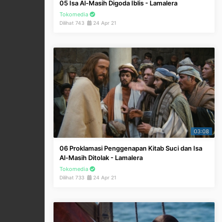
05 Isa Al-Masih Digoda Iblis - Lamalera
Tokomedia
Dilihat 743
24 Apr 21
03:08
06 Proklamasi Penggenapan Kitab Suci dan Isa
Al-Masih Ditolak - Lamalera
Tokomedia
Dilihat 733
24 Apr 21