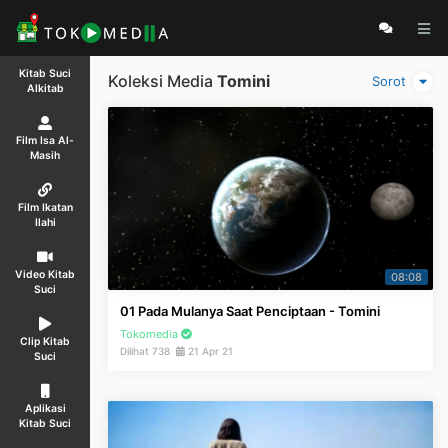
Kitab Suci
Koleksi Media
Tomini
Sorot
Alkitab
Film Isa Al-
Masih
Film Ikatan
Ilahi
Video Kitab
08:08
Suci
01 Pada Mulanya Saat Penciptaan - Tomini
Tokomedia
Clip Kitab
Dilihat 738
21 Apr 21
Suci
Aplikasi
Kitab Suci