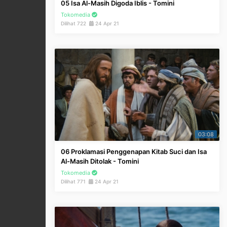
05 Isa Al-Masih Digoda Iblis - Tomini
Tokomedia
Dilihat 722
24 Apr 21
03:08
06 Proklamasi Penggenapan Kitab Suci dan Isa
Al-Masih Ditolak - Tomini
Tokomedia
Dilihat 771
24 Apr 21