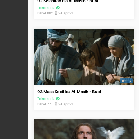
02 Kelahiran Isa Al-Masih - Buol
Tokomedia
Dilihat 882
24 Apr 21
02:16
03 Masa Kecil Isa Al-Masih - Buol
Tokomedia
Dilihat 777
24 Apr 21