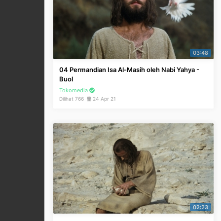
03:48
04 Permandian Isa Al-Masih oleh Nabi Yahya -
Buol
Tokomedia
Dilihat 766
24 Apr 21
02:23