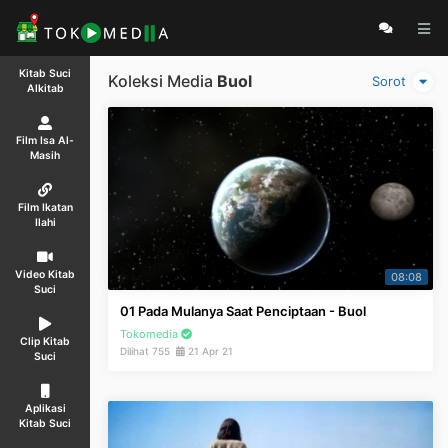
Kitab Suci
Koleksi Media
Buol
Sorot
Alkitab
Film Isa Al-
Masih
Film Ikatan
Ilahi
Video Kitab
08:08
Suci
01 Pada Mulanya Saat Penciptaan - Buol
Tokomedia
Clip Kitab
Dilihat 755
21 Apr 21
Suci
Aplikasi
Kitab Suci