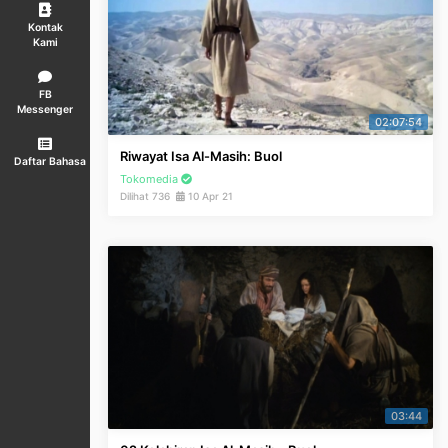
Kontak
Kami
FB
Messenger
02:07:54
Riwayat Isa Al-Masih: Buol
Daftar Bahasa
Tokomedia
Dilihat 736
10 Apr 21
03:44