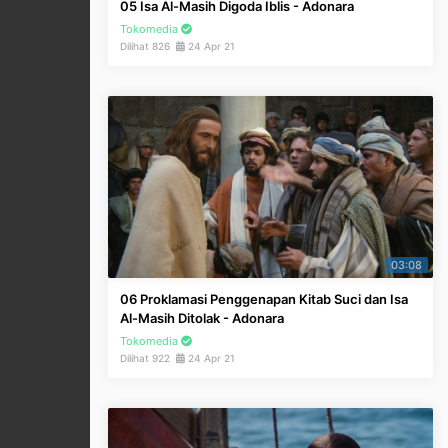
05 Isa Al-Masih Digoda Iblis - Adonara
Tokomedia
Dilihat 826
24 Apr 21
03:08
06 Proklamasi Penggenapan Kitab Suci dan Isa
Al-Masih Ditolak - Adonara
Tokomedia
Dilihat 922
24 Apr 21