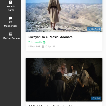
Kontak
Kami
FB
Messenger
02:07:54
Riwayat Isa Al-Masih: Adonara
Daftar Bahasa
Tokomedia
Dilihat 968
10 Apr 21
03:44