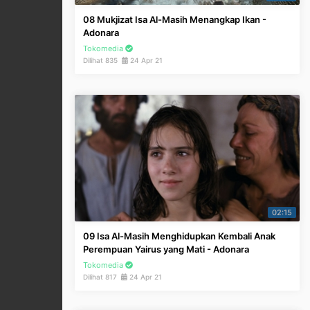
08 Mukjizat Isa Al-Masih Menangkap Ikan -
Adonara
Tokomedia
Dilihat 835
24 Apr 21
02:15
09 Isa Al-Masih Menghidupkan Kembali Anak
Perempuan Yairus yang Mati - Adonara
Tokomedia
Dilihat 817
24 Apr 21