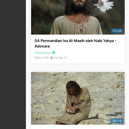
03:48
04 Permandian Isa Al-Masih oleh Nabi Yahya -
Adonara
Tokomedia
Dilihat 818
24 Apr 21
02:23