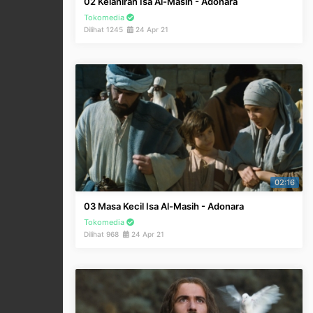
02 Kelahiran Isa Al-Masih - Adonara
Tokomedia
Dilihat 1245
24 Apr 21
02:16
03 Masa Kecil Isa Al-Masih - Adonara
Tokomedia
Dilihat 968
24 Apr 21