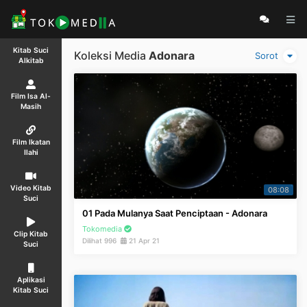
Kitab Suci
Koleksi Media
Adonara
Sorot
Alkitab
Film Isa Al-
Masih
Film Ikatan
Ilahi
Video Kitab
08:08
Suci
01 Pada Mulanya Saat Penciptaan - Adonara
Tokomedia
Clip Kitab
Dilihat 996
21 Apr 21
Suci
Aplikasi
Kitab Suci