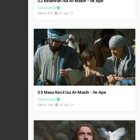
02 Kelahiran Isa Al-Masih - Ile Ape
Tokomedia
Dilihat 819
24 Apr 21
02:16
03 Masa Kecil Isa Al-Masih - Ile Ape
Tokomedia
Dilihat 784
24 Apr 21