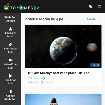
Kitab Suci
Koleksi Media
Ile Ape
Sorot
Alkitab
Film Isa Al-
Masih
Film Ikatan
Ilahi
Video Kitab
08:08
Suci
01 Pada Mulanya Saat Penciptaan - Ile Ape
Tokomedia
Clip Kitab
Dilihat 801
21 Apr 21
Suci
Aplikasi
Kitab Suci