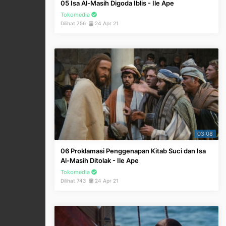
05 Isa Al-Masih Digoda Iblis - Ile Ape
Tokomedia
Dilihat 756
24 Apr 21
03:08
06 Proklamasi Penggenapan Kitab Suci dan Isa
Al-Masih Ditolak - Ile Ape
Tokomedia
Dilihat 743
24 Apr 21