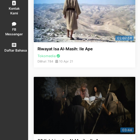
Kontak
Kami
FB
Messenger
02:07:54
Riwayat Isa Al-Masih: Ile Ape
Daftar Bahasa
Tokomedia
Dilihat 784
10 Apr 21
03:44