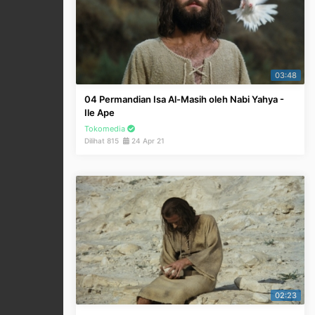
03:48
04 Permandian Isa Al-Masih oleh Nabi Yahya -
Ile Ape
Tokomedia
Dilihat 815
24 Apr 21
02:23