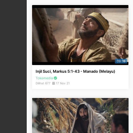
09:16
Injil Suci, Markus 5:1-43 - Manado (Melayu)
Tokomedia
Dilihat 677
17 Nov 21