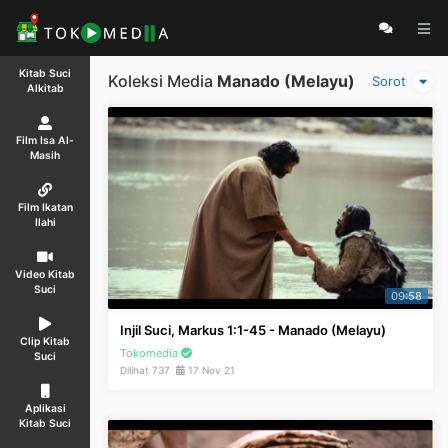
Kitab Suci
Koleksi Media
Manado (Melayu)
Sorot
Alkitab
Film Isa Al-
Masih
Film Ikatan
Ilahi
Video Kitab
Suci
09:58
Injil Suci, Markus 1:1-45 - Manado (Melayu)
Clip Kitab
Tokomedia
Suci
Dilihat 737
17 Nov 21
Aplikasi
Kitab Suci