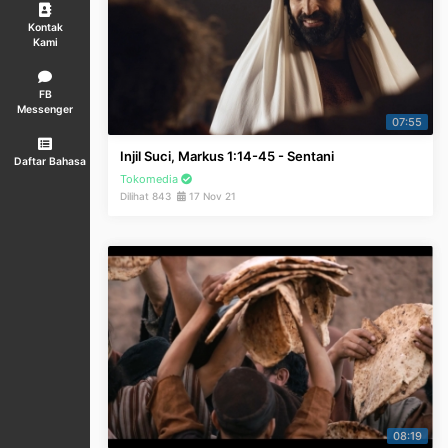
Kontak
Kami
FB
Messenger
07:55
Injil Suci, Markus 1:14-45 - Sentani
Daftar Bahasa
Tokomedia
Dilihat 843
17 Nov 21
08:19