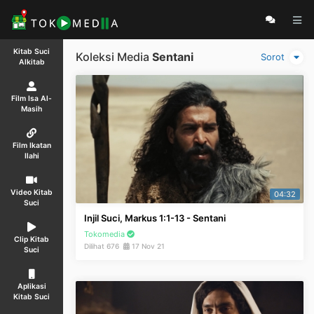
Kitab Suci
Koleksi Media
Sentani
Sorot
Alkitab
Film Isa Al-
Masih
Film Ikatan
Ilahi
Video Kitab
04:32
Suci
Injil Suci, Markus 1:1-13 - Sentani
Tokomedia
Clip Kitab
Dilihat 676
17 Nov 21
Suci
Aplikasi
Kitab Suci