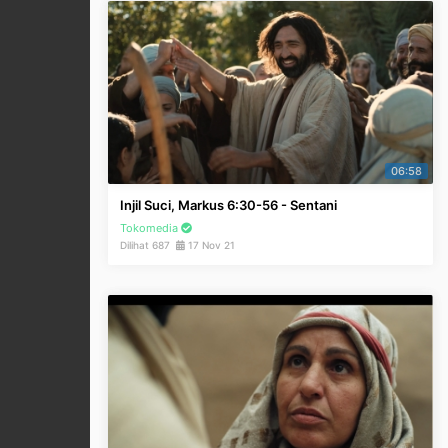
06:58
Injil Suci, Markus 6:30-56 - Sentani
Tokomedia
Dilihat 687
17 Nov 21