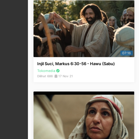
07:16
Injil Suci, Markus 6:30-56 - Hawu (Sabu)
Tokomedia
Dilihat 686
17 Nov 21