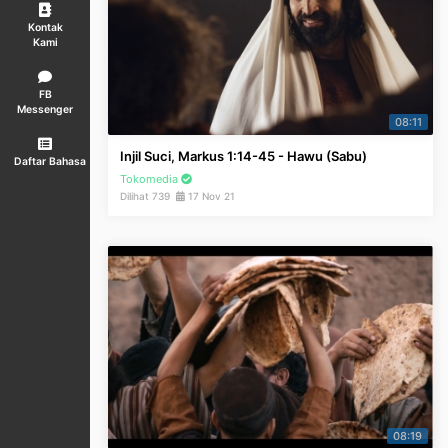
Kontak
Kami
FB
Messenger
08:11
Injil Suci, Markus 1:14-45 - Hawu (Sabu)
Daftar Bahasa
Tokomedia
Dilihat 739
17 Nov 21
08:19