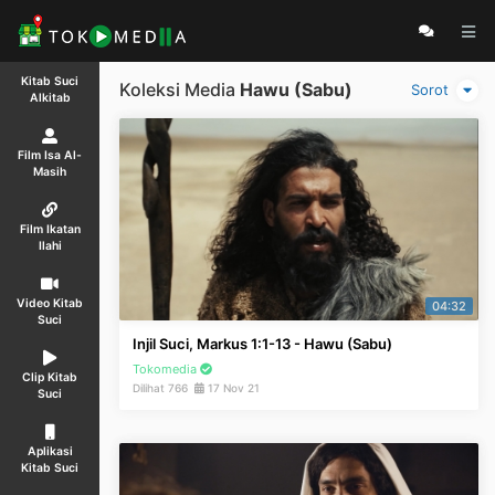
Kitab Suci
Koleksi Media
Hawu (Sabu)
Sorot
Alkitab
Film Isa Al-
Masih
Film Ikatan
Ilahi
Video Kitab
04:32
Suci
Injil Suci, Markus 1:1-13 - Hawu (Sabu)
Tokomedia
Clip Kitab
Dilihat 766
17 Nov 21
Suci
Aplikasi
Kitab Suci