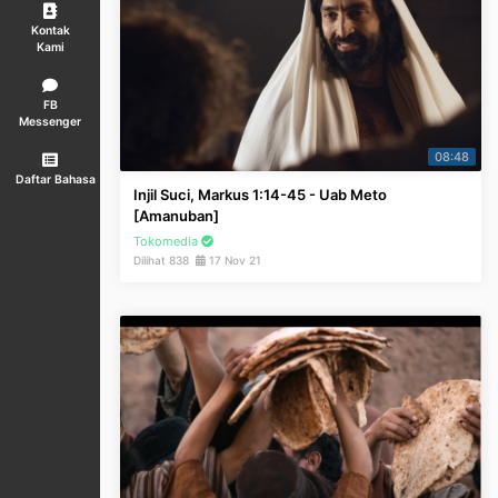
Kontak
Kami
FB
Messenger
08:48
Daftar Bahasa
Injil Suci, Markus 1:14-45 - Uab Meto
[Amanuban]
Tokomedia
Dilihat 838
17 Nov 21