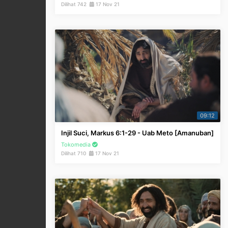
Dilihat 742
17 Nov 21
09:12
Injil Suci, Markus 6:1-29 - Uab Meto [Amanuban]
Tokomedia
Dilihat 710
17 Nov 21