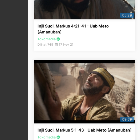
05:29
Injil Suci, Markus 4:21-41 - Uab Meto
[Amanuban]
Tokomedia
Dilihat 749
17 Nov 21
09:59
Injil Suci, Markus 5:1-43 - Uab Meto [Amanuban]
Tokomedia