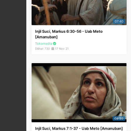
07:40
Injil Suci, Markus 6:30-56 - Uab Meto
[Amanuban]
Tokomedia
Dilihat 730
17 Nov 21
09:59
Injil Suci, Markus 7:1-37 - Uab Meto [Amanuban]