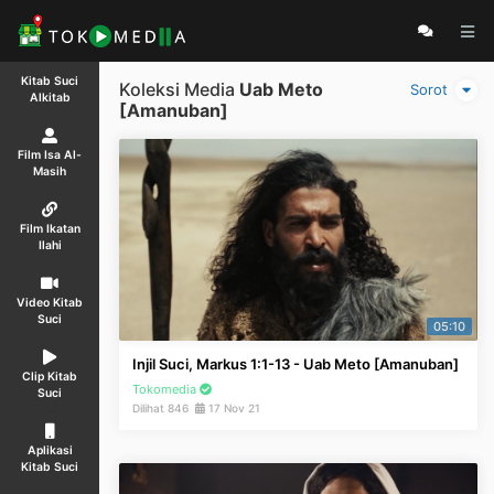
Kitab Suci
Koleksi Media
Uab Meto
Sorot
Alkitab
[Amanuban]
Film Isa Al-
Masih
Film Ikatan
Ilahi
Video Kitab
Suci
05:10
Injil Suci, Markus 1:1-13 - Uab Meto [Amanuban]
Clip Kitab
Tokomedia
Suci
Dilihat 846
17 Nov 21
Aplikasi
Kitab Suci