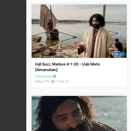
05:35
Injil Suci, Markus 4:1-20 - Uab Meto
[Amanuban]
Tokomedia
Dilihat 737
17 Nov 21