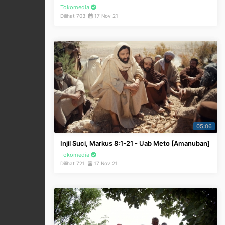
Tokomedia
Dilihat 703
17 Nov 21
05:06
Injil Suci, Markus 8:1-21 - Uab Meto [Amanuban]
Tokomedia
Dilihat 721
17 Nov 21