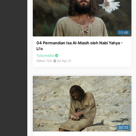
03:48
04 Permandian Isa Al-Masih oleh Nabi Yahya -
Li'o
Tokomedia
Dilihat 720
24 Apr 21
02:23