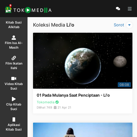
Kitab Suci
Koleksi Media
Li'o
Sorot
Alkitab
Film Isa Al-
Masih
Film Ikatan
Ilahi
Video Kitab
08:08
Suci
01 Pada Mulanya Saat Penciptaan - Li'o
Tokomedia
Clip Kitab
Dilihat 749
21 Apr 21
Suci
Aplikasi
Kitab Suci