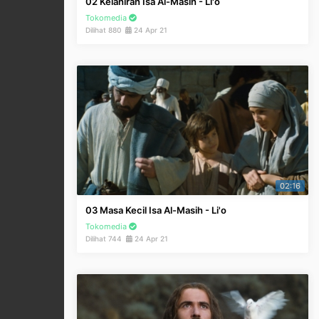
02 Kelahiran Isa Al-Masih - Li'o
Tokomedia
Dilihat 880
24 Apr 21
02:16
03 Masa Kecil Isa Al-Masih - Li'o
Tokomedia
Dilihat 744
24 Apr 21