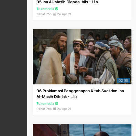
05 Isa Al-Masih Digoda Iblis - Li'o
Tokomedia
Dilihat 755
24 Apr 21
03:08
06 Proklamasi Penggenapan Kitab Suci dan Isa
Al-Masih Ditolak - Li'o
Tokomedia
Dilihat 766
24 Apr 21