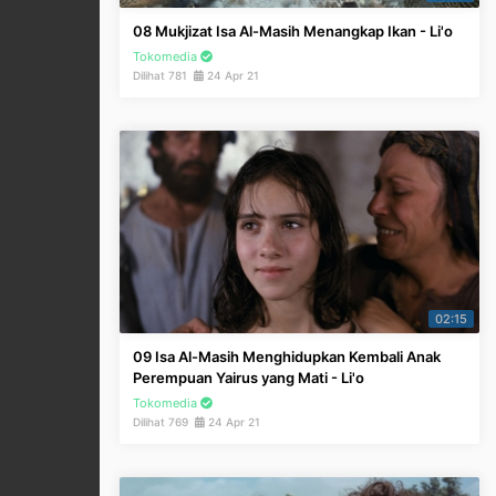
08 Mukjizat Isa Al-Masih Menangkap Ikan - Li'o
Tokomedia
Dilihat 781
24 Apr 21
02:15
09 Isa Al-Masih Menghidupkan Kembali Anak
Perempuan Yairus yang Mati - Li'o
Tokomedia
Dilihat 769
24 Apr 21