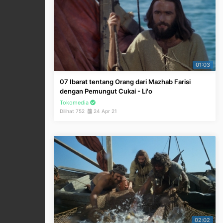
01:03
07 Ibarat tentang Orang dari Mazhab Farisi
dengan Pemungut Cukai - Li'o
Tokomedia
Dilihat 752
24 Apr 21
02:02