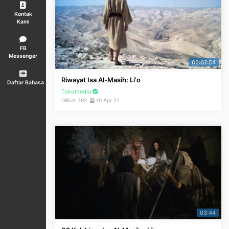
Kontak
Kami
FB
Messenger
02:07:54
Riwayat Isa Al-Masih: Li'o
Daftar Bahasa
Tokomedia
Dilihat 792
10 Apr 21
03:44