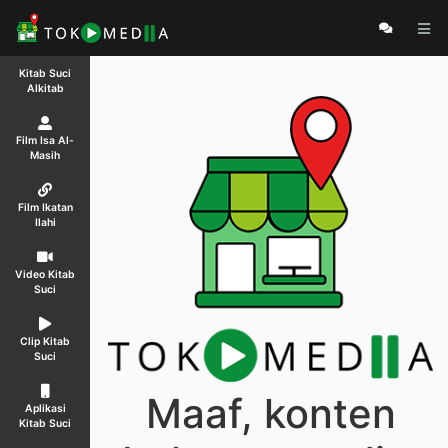
Kitab Suci
Alkitab
Film Isa Al-
Masih
Film Ikatan
Ilahi
Video Kitab
Suci
Clip Kitab
Suci
Maaf, konten
Aplikasi
Kitab Suci