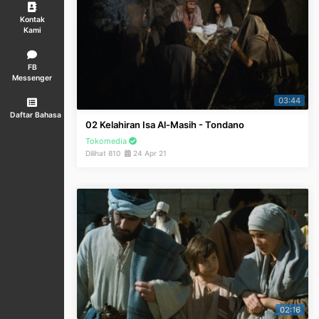
Kontak
Kami
FB
Messenger
03:44
Daftar Bahasa
02 Kelahiran Isa Al-Masih - Tondano
Tokomedia
Dilihat 810
24 Apr 21
02:16