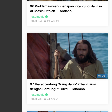
06 Proklamasi Penggenapan Kitab Suci dan Isa
Al-Masih Ditolak - Tondano
Tokomedia
Dilihat 854
24 Apr 21
01:03
07 Ibarat tentang Orang dari Mazhab Farisi
dengan Pemungut Cukai - Tondano
Tokomedia
Dilihat 783
24 Apr 21