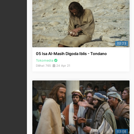
02:23
05 Isa Al-Masih Digoda Iblis - Tondano
Tokomedia
Dilihat 765
24 Apr 21
03:08