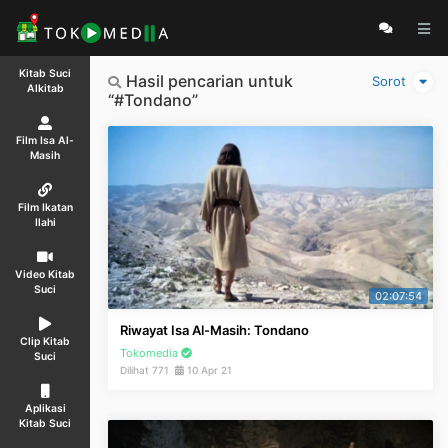
Kitab Suci
Hasil pencarian untuk
Sorot
Alkitab
“#Tondano”
Film Isa Al-
Masih
Film Ikatan
Ilahi
Video Kitab
Suci
02:07:54
Riwayat Isa Al-Masih: Tondano
Clip Kitab
Tokomedia
Suci
Dilihat 771
10 Apr 21
Aplikasi
Kitab Suci