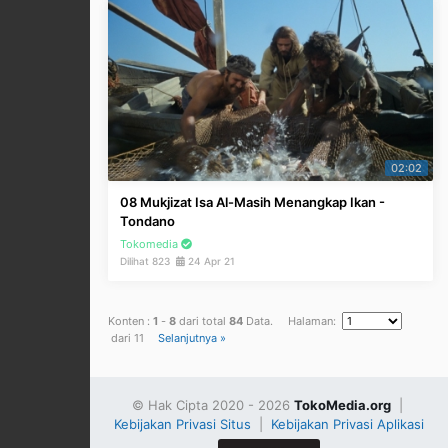
02:02
08 Mukjizat Isa Al-Masih Menangkap Ikan -
Tondano
Tokomedia
Dilihat 823
24 Apr 21
Konten :
1
-
8
dari total
84
Data. Halaman:
dari 11
Selanjutnya »
© Hak Cipta 2020 - 2026
TokoMedia.org
|
Kebijakan Privasi Situs
|
Kebijakan Privasi Aplikasi