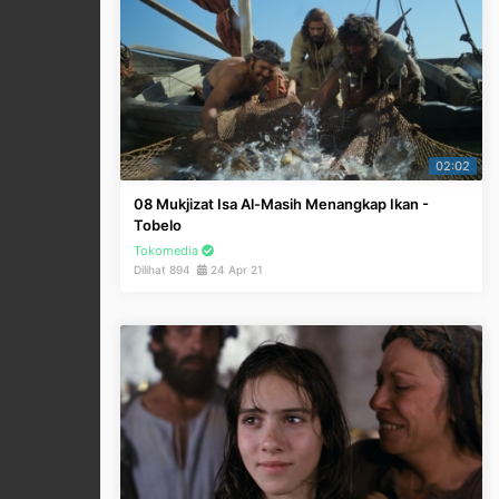
02:02
08 Mukjizat Isa Al-Masih Menangkap Ikan -
Tobelo
Tokomedia
Dilihat 894
24 Apr 21