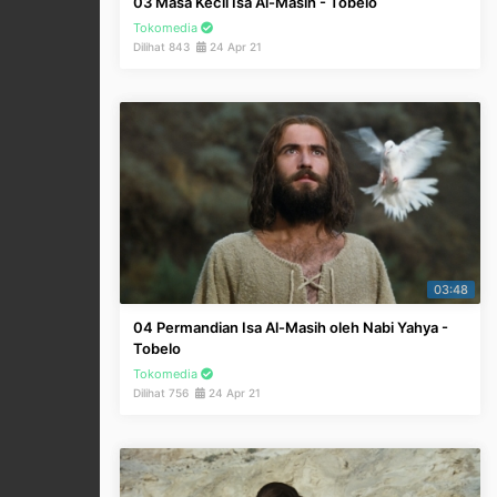
03 Masa Kecil Isa Al-Masih - Tobelo
Tokomedia
Dilihat 843
24 Apr 21
03:48
04 Permandian Isa Al-Masih oleh Nabi Yahya -
Tobelo
Tokomedia
Dilihat 756
24 Apr 21