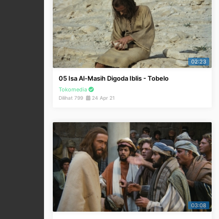
02:23
05 Isa Al-Masih Digoda Iblis - Tobelo
Tokomedia
Dilihat 799
24 Apr 21
03:08