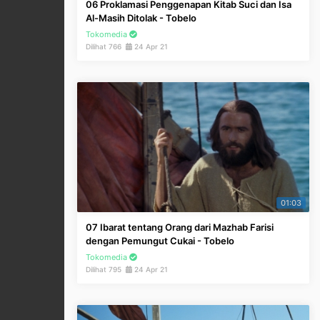
06 Proklamasi Penggenapan Kitab Suci dan Isa
Al-Masih Ditolak - Tobelo
Tokomedia
Dilihat 766
24 Apr 21
01:03
07 Ibarat tentang Orang dari Mazhab Farisi
dengan Pemungut Cukai - Tobelo
Tokomedia
Dilihat 795
24 Apr 21