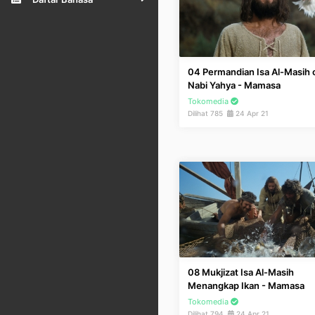
04 Permandian Isa Al-Masih 
Nabi Yahya - Mamasa
Tokomedia
Dilihat 785
24 Apr 21
08 Mukjizat Isa Al-Masih
Menangkap Ikan - Mamasa
Tokomedia
Dilihat 794
24 Apr 21