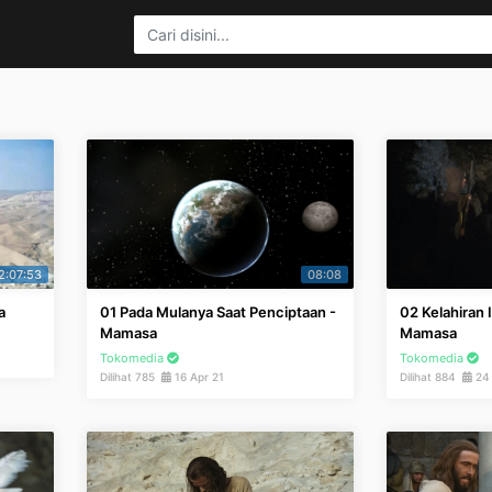
2:07:53
08:08
a
01 Pada Mulanya Saat Penciptaan -
02 Kelahiran 
Mamasa
Mamasa
Tokomedia
Tokomedia
Dilihat 785
16 Apr 21
Dilihat 884
24 