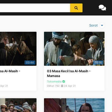
Sorot
03:44
02:16
Isa Al-Masih -
03 Masa Kecil Isa Al-Masih -
Mamasa
Tokomedia
Apr 21
Dilihat 782
24 Apr 21