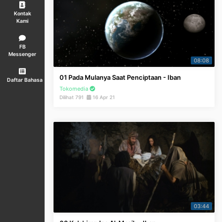
Kontak
Kami
FB
Messenger
08:08
01 Pada Mulanya Saat Penciptaan - Iban
Daftar Bahasa
Tokomedia
Dilihat 791
16 Apr 21
03:44