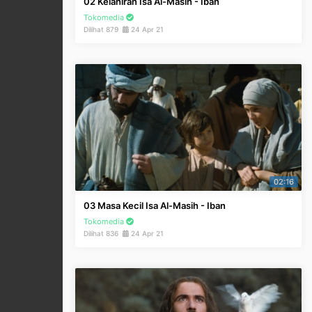
02 Kelahiran Isa Al-Masih - Iban
Tokomedia
Dilihat 879
24 Apr 21
02:16
03 Masa Kecil Isa Al-Masih - Iban
Tokomedia
Dilihat 836
24 Apr 21