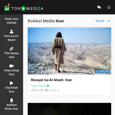
Kitab Suci
Koleksi Media
Iban
Sorot
Alkitab
Film Isa Al-
Masih
Film Ikatan
Ilahi
Video Kitab
02:07:54
Suci
Riwayat Isa Al-Masih: Iban
Tokomedia
Clip Kitab
Dilihat 806
10 Apr 21
Suci
Aplikasi
Kitab Suci