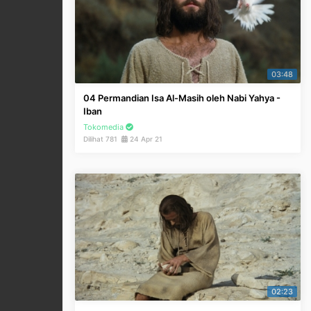
03:48
04 Permandian Isa Al-Masih oleh Nabi Yahya -
Iban
Tokomedia
Dilihat 781
24 Apr 21
02:23