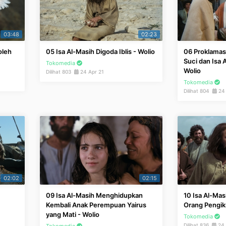
03:48
02:23
oleh
05 Isa Al-Masih Digoda Iblis - Wolio
06 Proklamas
Suci dan Isa A
Tokomedia
Wolio
Dilihat 803
24 Apr 21
Tokomedia
Dilihat 804
24 
02:02
02:15
09 Isa Al-Masih Menghidupkan
10 Isa Al-Mas
Kembali Anak Perempuan Yairus
Orang Pengik
yang Mati - Wolio
Tokomedia
Dilihat 836
24 