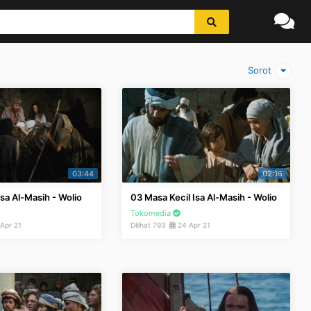
Sorot
03:44
02:16
Isa Al-Masih - Wolio
03 Masa Kecil Isa Al-Masih - Wolio
Tokomedia
Apr 21
Dilihat 793
24 Apr 21