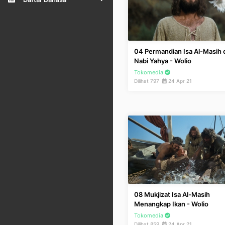
04 Permandian Isa Al-Masih 
Nabi Yahya - Wolio
Tokomedia
Dilihat 797
24 Apr 21
08 Mukjizat Isa Al-Masih
Menangkap Ikan - Wolio
Tokomedia
Dilihat 859
24 Apr 21