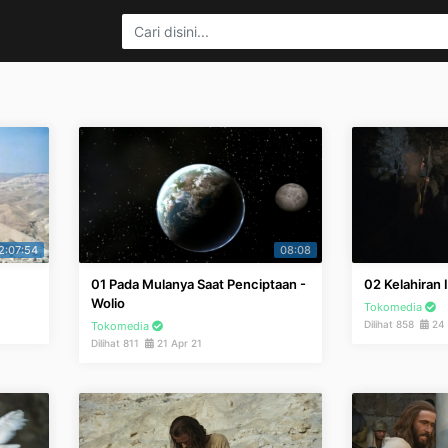
2:07:54
08:08
01 Pada Mulanya Saat Penciptaan -
02 Kelahiran 
Wolio
Tokomedia
Dilihat 858
24 
Tokomedia
Dilihat 811
21 Apr 21