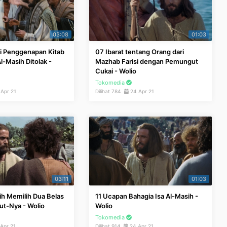
03:08
01:03
i Penggenapan Kitab
07 Ibarat tentang Orang dari
l-Masih Ditolak -
Mazhab Farisi dengan Pemungut
Cukai - Wolio
Tokomedia
Apr 21
Dilihat 784
24 Apr 21
03:11
01:03
ih Memilih Dua Belas
11 Ucapan Bahagia Isa Al-Masih -
ut-Nya - Wolio
Wolio
Tokomedia
Apr 21
Dilihat 914
24 Apr 21