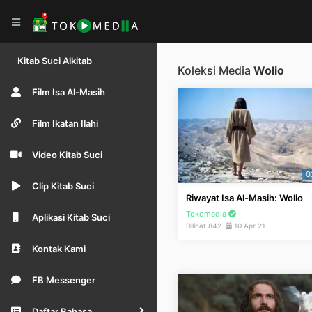
Kitab Suci Alkitab
Koleksi Media
Wolio
Film Isa Al-Masih
Film Ikatan Ilahi
Video Kitab Suci
0
Clip Kitab Suci
Riwayat Isa Al-Masih: Wolio
Tokomedia
Aplikasi Kitab Suci
Dilihat 842
10 Apr 21
Kontak Kami
FB Messenger
Daftar Bahasa