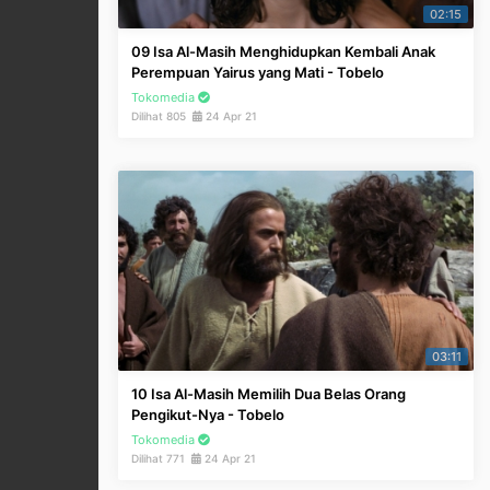
02:15
09 Isa Al-Masih Menghidupkan Kembali Anak
Perempuan Yairus yang Mati - Tobelo
Tokomedia
Dilihat 805
24 Apr 21
03:11
10 Isa Al-Masih Memilih Dua Belas Orang
Pengikut-Nya - Tobelo
Tokomedia
Dilihat 771
24 Apr 21