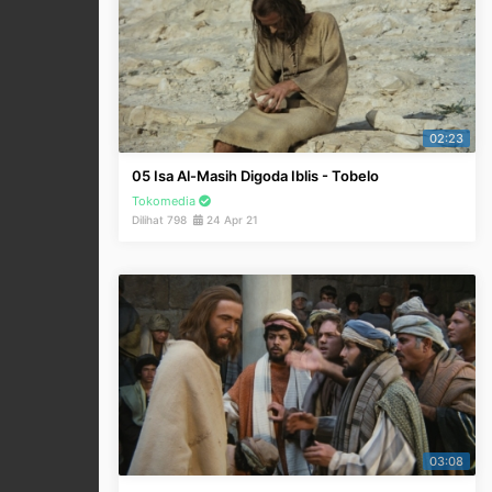
02:23
05 Isa Al-Masih Digoda Iblis - Tobelo
Tokomedia
Dilihat 798
24 Apr 21
03:08