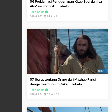
06 Proklamasi Penggenapan Kitab Suci dan Isa
Al-Masih Ditolak - Tobelo
Tokomedia
Dilihat 765
24 Apr 21
01:03
07 Ibarat tentang Orang dari Mazhab Farisi
dengan Pemungut Cukai - Tobelo
Tokomedia
Dilihat 794
24 Apr 21