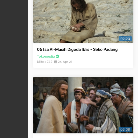
02:23
05 Isa Al-Masih Digoda Iblis - Seko Padang
Tokomedia
Dilihat 742
24 Apr 21
03:08