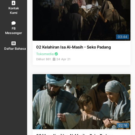
Kontak
Kami
FB
Messenger
03:44
02 Kelahiran Isa Al-Masih - Seko Padang
Daftar Bahasa
Tokomedia
Dilihat 861
24 Apr 21
02:16