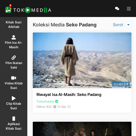
Kitab Suci
Koleksi Media
Seko Padang
Sorot
Alkitab
Film Isa Al-
Masih
Film Ikatan
Ilahi
Video Kitab
02:07:54
Suci
Riwayat Isa Al-Masih: Seko Padang
Tokomedia
Clip Kitab
Dilihat 820
10 Apr 21
Suci
Aplikasi
Kitab Suci