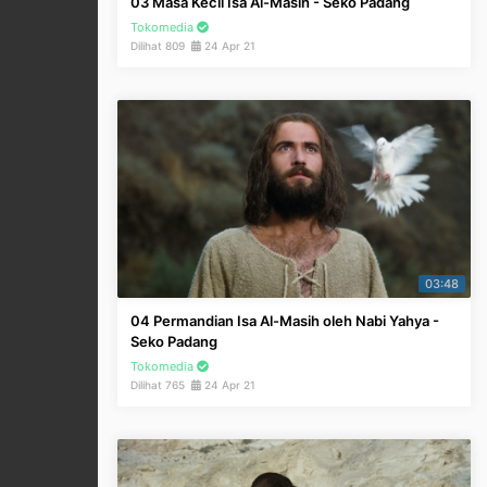
03 Masa Kecil Isa Al-Masih - Seko Padang
Tokomedia
Dilihat 809
24 Apr 21
03:48
04 Permandian Isa Al-Masih oleh Nabi Yahya -
Seko Padang
Tokomedia
Dilihat 765
24 Apr 21