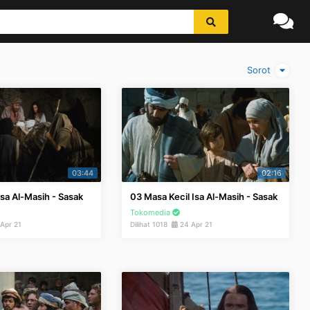
Sorot
03:44
02:16
Isa Al-Masih - Sasak
03 Masa Kecil Isa Al-Masih - Sasak
Tokomedia
Apr 21
Dilihat 1018
24 Apr 21