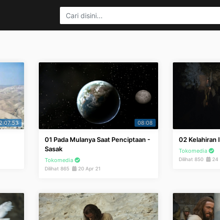
2:07:53
08:08
01 Pada Mulanya Saat Penciptaan -
02 Kelahiran 
Sasak
Tokomedia
Dilihat 850
24 
Tokomedia
Dilihat 865
20 Apr 21