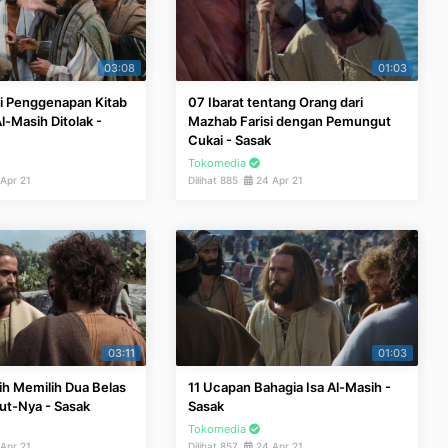
03:08
01:03
i Penggenapan Kitab
07 Ibarat tentang Orang dari
l-Masih Ditolak -
Mazhab Farisi dengan Pemungut
Cukai - Sasak
Tokomedia
Apr 21
Dilihat 885
24 Apr 21
03:11
01:03
ih Memilih Dua Belas
11 Ucapan Bahagia Isa Al-Masih -
ut-Nya - Sasak
Sasak
Tokomedia
Apr 21
Dilihat 857
24 Apr 21