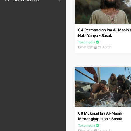
04 Permandian Isa Al-Masih 
Nabi Yahya - Sasak
Tokomedia
Dilihat 832
24 Apr 21
08 Mukjizat Isa Al-Masih
Menangkap Ikan - Sasak
Tokomedia
Dilihat 814
24 Apr 21