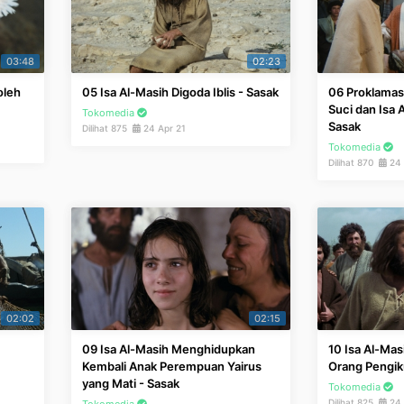
03:48
02:23
oleh
05 Isa Al-Masih Digoda Iblis - Sasak
06 Proklamas
Suci dan Isa A
Tokomedia
Sasak
Dilihat 875
24 Apr 21
Tokomedia
Dilihat 870
24 
02:02
02:15
09 Isa Al-Masih Menghidupkan
10 Isa Al-Mas
Kembali Anak Perempuan Yairus
Orang Pengik
yang Mati - Sasak
Tokomedia
Dilihat 825
24 