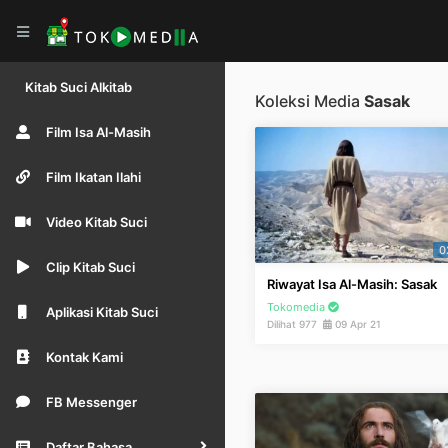
Kitab Suci Alkitab
Koleksi Media
Sasak
Film Isa Al-Masih
Film Ikatan Ilahi
Video Kitab Suci
0
Clip Kitab Suci
Riwayat Isa Al-Masih: Sasak
Tokomedia
Aplikasi Kitab Suci
Dilihat 977
09 Apr 21
Kontak Kami
FB Messenger
Daftar Bahasa