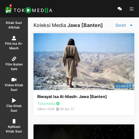
Kitab Suci
Koleksi Media
Jawa [Banten]
Sorot
Alkitab
Film Isa Al-
Masih
Film Ikatan
Ilahi
Video Kitab
02:07:53
Suci
Riwayat Isa Al-Masih: Jawa [Banten]
Tokomedia
Clip Kitab
Dilihat 1039
09 Apr 21
Suci
Aplikasi
Kitab Suci