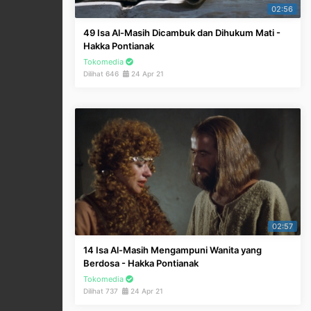
02:56
49 Isa Al-Masih Dicambuk dan Dihukum Mati -
Hakka Pontianak
Tokomedia
Dilihat 646
24 Apr 21
02:57
14 Isa Al-Masih Mengampuni Wanita yang
Berdosa - Hakka Pontianak
Tokomedia
Dilihat 737
24 Apr 21