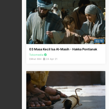
02:16
03 Masa Kecil Isa Al-Masih - Hakka Pontianak
Tokomedia
Dilihat 884
24 Apr 21