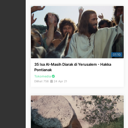
01:10
35 Isa Al-Masih Diarak di Yerusalem - Hakka
Pontianak
Tokomedia
Dilihat 758
24 Apr 21