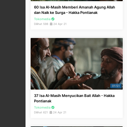
60 Isa Al-Masih Memberi Amanah Agung Allah
dan Naik ke Surga - Hakka Pontianak
Tokomedia
Dilihat 598
24 Apr 21
01:51
37 Isa Al-Masih Menyucikan Bait Allah - Hakka
Pontianak
Tokomedia
Dilihat 621
24 Apr 21