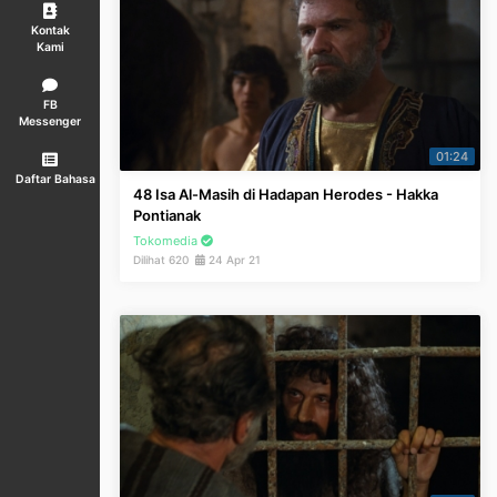
Kontak
Kami
FB
Messenger
01:24
Daftar Bahasa
48 Isa Al-Masih di Hadapan Herodes - Hakka
Pontianak
Tokomedia
Dilihat 620
24 Apr 21