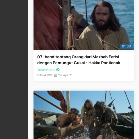
01:03
07 Ibarat tentang Orang dari Mazhab Farisi
dengan Pemungut Cukai - Hakka Pontianak
Tokomedia
Dilihat 891
24 Apr 21