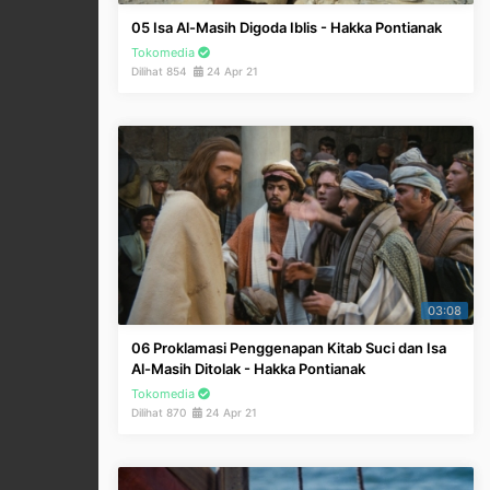
05 Isa Al-Masih Digoda Iblis - Hakka Pontianak
Tokomedia
Dilihat 854
24 Apr 21
03:08
06 Proklamasi Penggenapan Kitab Suci dan Isa
Al-Masih Ditolak - Hakka Pontianak
Tokomedia
Dilihat 870
24 Apr 21