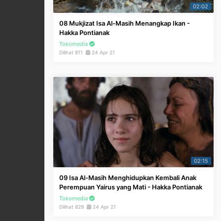
02:02
08 Mukjizat Isa Al-Masih Menangkap Ikan -
Hakka Pontianak
Tokomedia
Dilihat 811
24 Apr 21
02:15
09 Isa Al-Masih Menghidupkan Kembali Anak
Perempuan Yairus yang Mati - Hakka Pontianak
Tokomedia
Dilihat 829
24 Apr 21