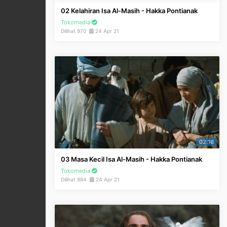
02 Kelahiran Isa Al-Masih - Hakka Pontianak
Tokomedia
Dilihat 970
24 Apr 21
02:16
03 Masa Kecil Isa Al-Masih - Hakka Pontianak
Tokomedia
Dilihat 884
24 Apr 21