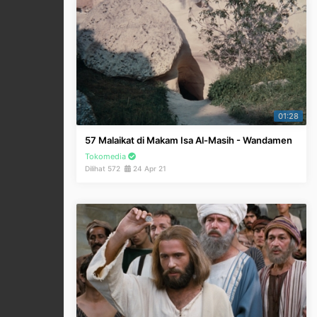
01:28
57 Malaikat di Makam Isa Al-Masih - Wandamen
Tokomedia
Dilihat 572
24 Apr 21