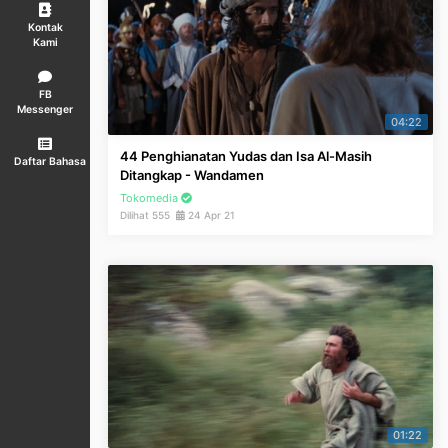
Kontak
Kami
FB
Messenger
04:22
44 Penghianatan Yudas dan Isa Al-Masih
Daftar Bahasa
Ditangkap - Wandamen
Tokomedia
Dilihat 555
24 Apr 21
01:22