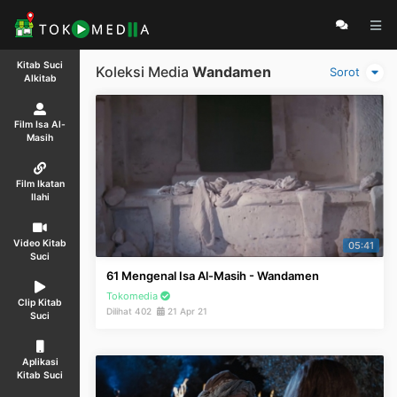
Kitab Suci
Koleksi Media
Wandamen
Sorot
Alkitab
Film Isa Al-
Masih
Film Ikatan
Ilahi
Video Kitab
05:41
Suci
61 Mengenal Isa Al-Masih - Wandamen
Tokomedia
Clip Kitab
Dilihat 402
21 Apr 21
Suci
Aplikasi
Kitab Suci