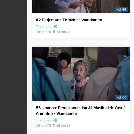
02:55
42 Perjamuan Terakhir - Wandamen
Tokomedia
Dilihat 578
24 Apr 21
02:00
56 Upacara Pemakaman Isa Al-Masih oleh Yusuf
Arimatea - Wandamen
Tokomedia
Dilihat 578
24 Apr 21