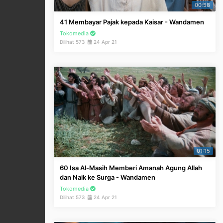
00:58
41 Membayar Pajak kepada Kaisar - Wandamen
Tokomedia
Dilihat 573
24 Apr 21
01:15
60 Isa Al-Masih Memberi Amanah Agung Allah
dan Naik ke Surga - Wandamen
Tokomedia
Dilihat 573
24 Apr 21