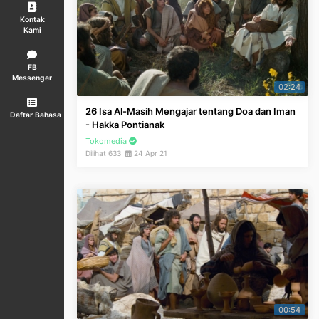
Kontak
Kami
FB
Messenger
02:24
26 Isa Al-Masih Mengajar tentang Doa dan Iman
Daftar Bahasa
- Hakka Pontianak
Tokomedia
Dilihat 633
24 Apr 21
00:54