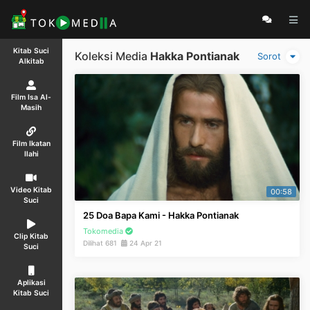
Kitab Suci
Koleksi Media
Hakka Pontianak
Sorot
Alkitab
Film Isa Al-
Masih
Film Ikatan
Ilahi
Video Kitab
00:58
Suci
25 Doa Bapa Kami - Hakka Pontianak
Tokomedia
Clip Kitab
Dilihat 681
24 Apr 21
Suci
Aplikasi
Kitab Suci