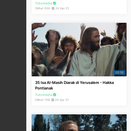
Tokomedia
Dilihat 634
24 Apr 21
01:10
35 Isa Al-Masih Diarak di Yerusalem - Hakka
Pontianak
Tokomedia
Dilihat 758
24 Apr 21