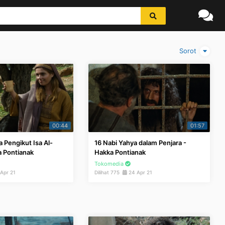
Sorot
00:44
01:57
a Pengikut Isa Al-
16 Nabi Yahya dalam Penjara -
a Pontianak
Hakka Pontianak
Tokomedia
Apr 21
Dilihat 775
24 Apr 21