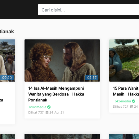
tianak
00:20
02:57
14 Isa Al-Masih Mengampuni
15 Para Wanit
Wanita yang Berdosa - Hakka
Masih - Hakk
ka
Pontianak
Tokomedia
Dilihat 727
24 
Tokomedia
Dilihat 737
24 Apr 21