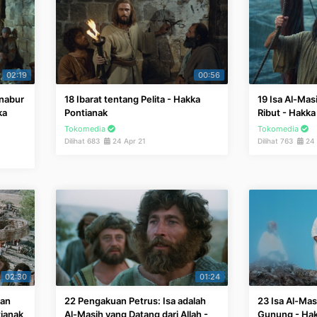
02:19
00:56
enabur
18 Ibarat tentang Pelita - Hakka
19 Isa Al-Ma
ka
Pontianak
Ribut - Hakka
Tokomedia
Tokomedia
Dilihat 683
24 Apr 21
Dilihat 763
24 
02:30
01:24
kan
22 Pengakuan Petrus: Isa adalah
23 Isa Al-Mas
tianak
Al-Masih yang Datang dari Allah -
Gunung - Hak