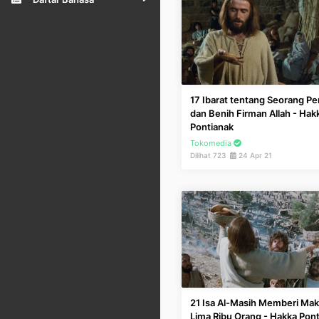
17 Ibarat tentang Seorang P
dan Benih Firman Allah - Hak
Pontianak
Tokomedia
Dilihat 723
24 Apr 21
21 Isa Al-Masih Memberi Ma
Lima Ribu Orang - Hakka Pon