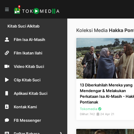
Kitab Suci Alkitab
Koleksi Media
Hakka Pon
Film Isa Al-Masih
Film Ikatan Ilahi
Video Kitab Suci
Clip Kitab Suci
13 Diberkahilah Mereka yang
Mendengar & Melakukan
Aplikasi Kitab Suci
Perkataan Isa Al-Masih - Hak
Pontianak
Kontak Kami
Tokomedia
Dilihat 742
24 Apr 21
FB Messenger
Daftar Bahasa