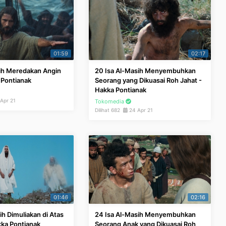
01:59
02:17
sih Meredakan Angin
20 Isa Al-Masih Menyembuhkan
 Pontianak
Seorang yang Dikuasai Roh Jahat -
Hakka Pontianak
Apr 21
Tokomedia
Dilihat 682
24 Apr 21
01:46
02:16
ih Dimuliakan di Atas
24 Isa Al-Masih Menyembuhkan
ka Pontianak
Seorang Anak yang Dikuasai Roh