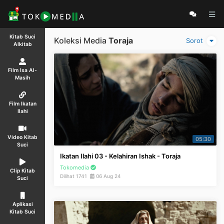
Kitab Suci
Koleksi Media
Toraja
Sorot
Alkitab
Film Isa Al-
Masih
Film Ikatan
Ilahi
Video Kitab
05:30
Suci
Ikatan Ilahi 03 - Kelahiran Ishak - Toraja
Tokomedia
Clip Kitab
Dilihat 1741
06 Aug 24
Suci
Aplikasi
Kitab Suci