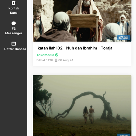
Kontak
Kami
FB
Messenger
07:08
Ikatan Ilahi 02 - Nuh dan Ibrahim - Toraja
Daftar Bahasa
Tokomedia
Dilihat 1136
06 Aug 24