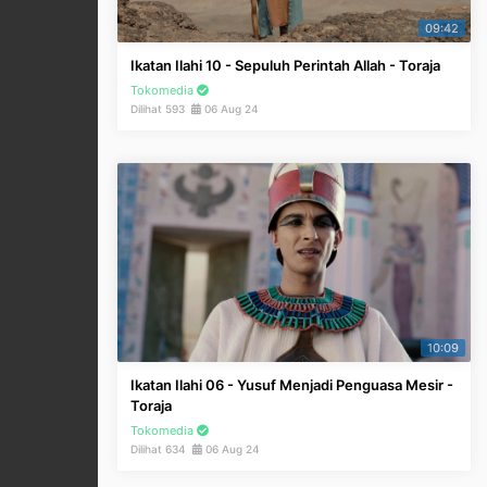
09:42
Ikatan Ilahi 10 - Sepuluh Perintah Allah - Toraja
Tokomedia
Dilihat 593
06 Aug 24
10:09
Ikatan Ilahi 06 - Yusuf Menjadi Penguasa Mesir -
Toraja
Tokomedia
Dilihat 634
06 Aug 24