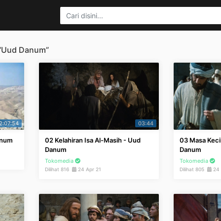
 “Uud Danum”
2:07:54
03:44
anum
02 Kelahiran Isa Al-Masih - Uud
03 Masa Kecil
Danum
Danum
Tokomedia
Tokomedia
Dilihat 816
24 Apr 21
Dilihat 805
24 