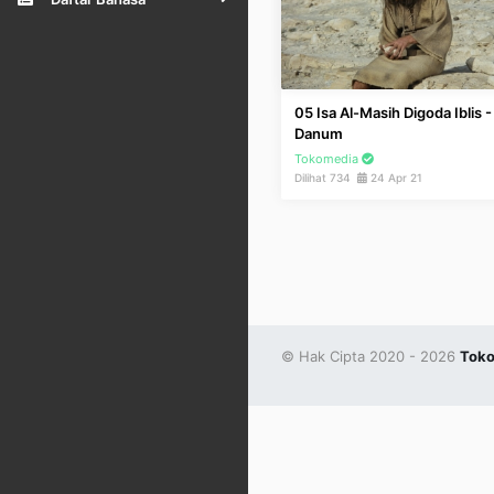
05 Isa Al-Masih Digoda Iblis 
Danum
Tokomedia
Dilihat 734
24 Apr 21
© Hak Cipta 2020 - 2026
Toko