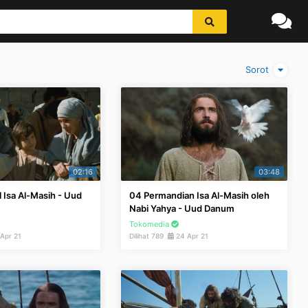
Sorot
02:16
03:48
 Isa Al-Masih - Uud
04 Permandian Isa Al-Masih oleh
Nabi Yahya - Uud Danum
Tokomedia
Apr 21
Dilihat 789
24 Apr 21