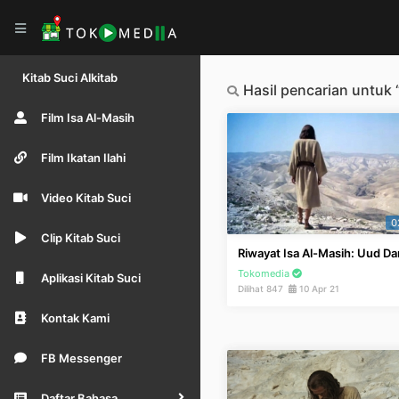
Kitab Suci Alkitab
Hasil pencarian untuk
Film Isa Al-Masih
Film Ikatan Ilahi
Video Kitab Suci
0
Clip Kitab Suci
Riwayat Isa Al-Masih: Uud D
Tokomedia
Aplikasi Kitab Suci
Dilihat 847
10 Apr 21
Kontak Kami
FB Messenger
Daftar Bahasa