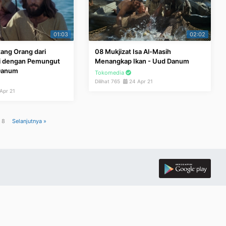
01:03
02:02
tang Orang dari
08 Mukjizat Isa Al-Masih
i dengan Pemungut
Menangkap Ikan - Uud Danum
 Danum
Tokomedia
Dilihat 765
24 Apr 21
Apr 21
i 8
Selanjutnya »