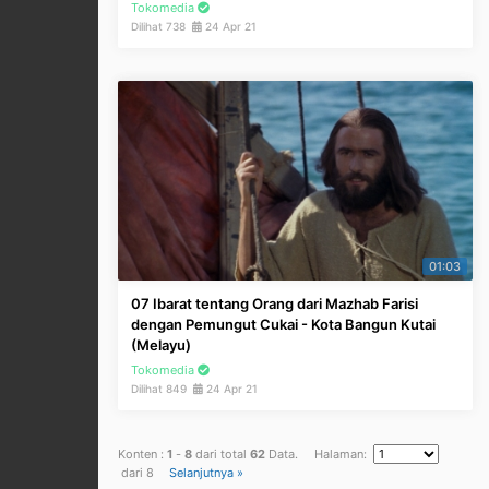
Tokomedia
Dilihat 738
24 Apr 21
01:03
07 Ibarat tentang Orang dari Mazhab Farisi
dengan Pemungut Cukai - Kota Bangun Kutai
(Melayu)
Tokomedia
Dilihat 849
24 Apr 21
Konten :
1
-
8
dari total
62
Data. Halaman:
dari 8
Selanjutnya »