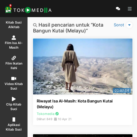
Kitab Suci
Hasil pencarian untuk “Kota
Sorot
Alkitab
Bangun Kutai (Melayu)”
Film Isa Al-
Masih
Film Ikatan
Ilahi
Video Kitab
Suci
02:07:54
Riwayat Isa Al-Masih: Kota Bangun Kutai
Clip Kitab
(Melayu)
Suci
Tokomedia
Dilihat 849
10 Apr 21
Aplikasi
Kitab Suci