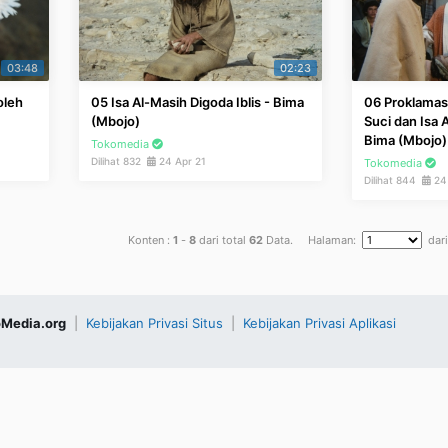
03:48
02:23
oleh
05 Isa Al-Masih Digoda Iblis - Bima
06 Proklamas
(Mbojo)
Suci dan Isa A
Bima (Mbojo)
Tokomedia
Dilihat 832
24 Apr 21
Tokomedia
Dilihat 844
24 
Konten :
1
-
8
dari total
62
Data. Halaman:
dar
Media.org
|
Kebijakan Privasi Situs
|
Kebijakan Privasi Aplikasi