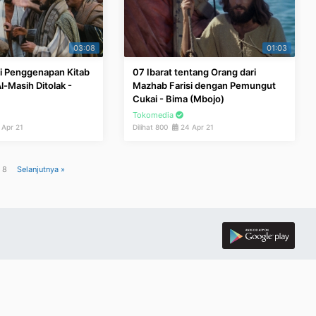
03:08
01:03
i Penggenapan Kitab
07 Ibarat tentang Orang dari
l-Masih Ditolak -
Mazhab Farisi dengan Pemungut
Cukai - Bima (Mbojo)
Tokomedia
Apr 21
Dilihat 800
24 Apr 21
i 8
Selanjutnya »