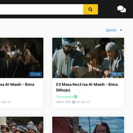
Sorot
03:44
02:16
Isa Al-Masih - Bima
03 Masa Kecil Isa Al-Masih - Bima
(Mbojo)
Tokomedia
 Apr 21
Dilihat 902
24 Apr 21