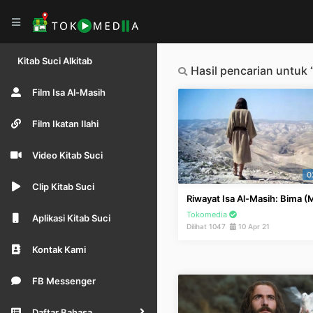
Kitab Suci Alkitab
Hasil pencarian untuk 
Film Isa Al-Masih
Film Ikatan Ilahi
Video Kitab Suci
0
Clip Kitab Suci
Riwayat Isa Al-Masih: Bima (
Tokomedia
Aplikasi Kitab Suci
Dilihat 1047
10 Apr 21
Kontak Kami
FB Messenger
Daftar Bahasa