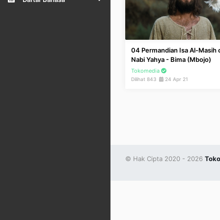
04 Permandian Isa Al-Masih 
Nabi Yahya - Bima (Mbojo)
Tokomedia
Dilihat 843
24 Apr 21
© Hak Cipta 2020 - 2026
Toko