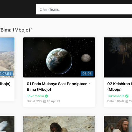
“Bima (Mbojo)”
2:07:54
08:08
Mbojo)
01 Pada Mulanya Saat Penciptaan -
02 Kelahiran 
Bima (Mbojo)
(Mbojo)
Tokomedia
Tokomedia
Dilihat 990
16 Apr 21
Dilihat 1040
24