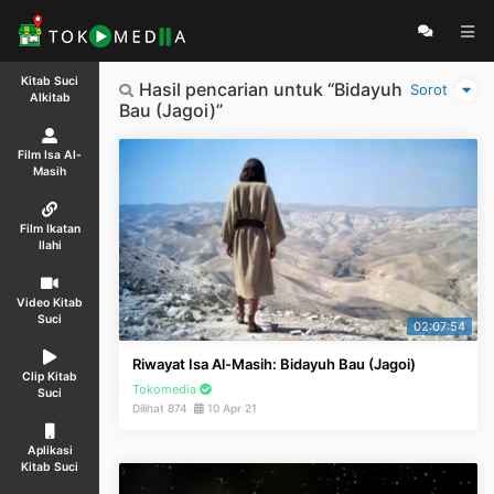
Kitab Suci
Hasil pencarian untuk “Bidayuh
Sorot
Alkitab
Bau (Jagoi)”
Film Isa Al-
Masih
Film Ikatan
Ilahi
Video Kitab
Suci
02:07:54
Riwayat Isa Al-Masih: Bidayuh Bau (Jagoi)
Clip Kitab
Tokomedia
Suci
Dilihat 874
10 Apr 21
Aplikasi
Kitab Suci