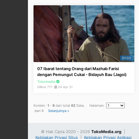
01:03
07 Ibarat tentang Orang dari Mazhab Farisi
dengan Pemungut Cukai - Bidayuh Bau (Jagoi)
Tokomedia
Dilihat 771
24 Apr 21
Konten :
1
-
8
dari total
62
Data. Halaman:
dari 8
Selanjutnya »
© Hak Cipta 2020 - 2026
TokoMedia.org
|
Kebijakan Privasi Situs
|
Kebijakan Privasi Aplikasi