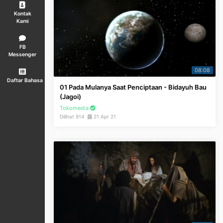
Kontak
Kami
FB
Messenger
08:08
Daftar Bahasa
01 Pada Mulanya Saat Penciptaan - Bidayuh Bau
(Jagoi)
Tokomedia
Dilihat 914
21 Apr 21