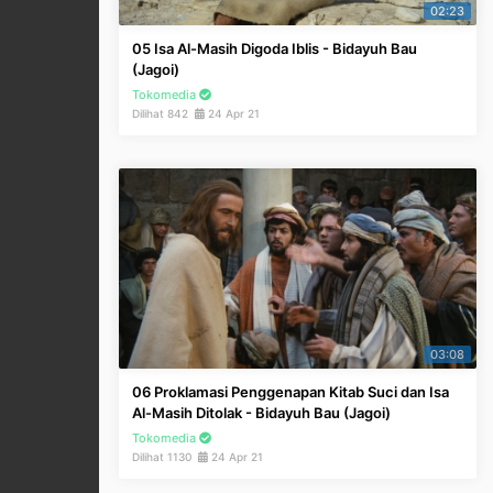
02:23
05 Isa Al-Masih Digoda Iblis - Bidayuh Bau
(Jagoi)
Tokomedia
Dilihat 842
24 Apr 21
03:08
06 Proklamasi Penggenapan Kitab Suci dan Isa
Al-Masih Ditolak - Bidayuh Bau (Jagoi)
Tokomedia
Dilihat 1130
24 Apr 21