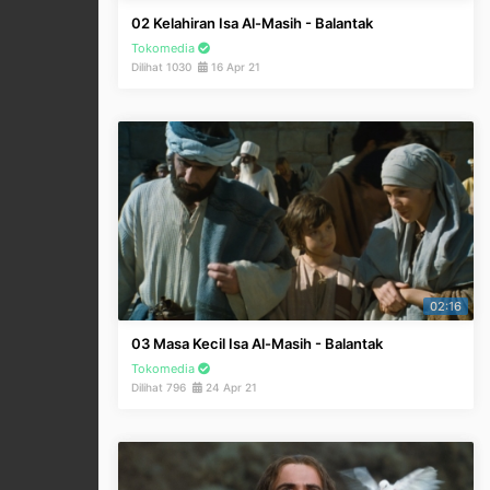
02 Kelahiran Isa Al-Masih - Balantak
Tokomedia
Dilihat 1030
16 Apr 21
02:16
03 Masa Kecil Isa Al-Masih - Balantak
Tokomedia
Dilihat 796
24 Apr 21