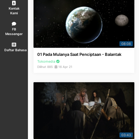
Kontak
Kami
FB
Messenger
08:08
Daftar Bahasa
01 Pada Mulanya Saat Penciptaan - Balantak
Tokomedia
Dilihat 885
16 Apr 21
03:43