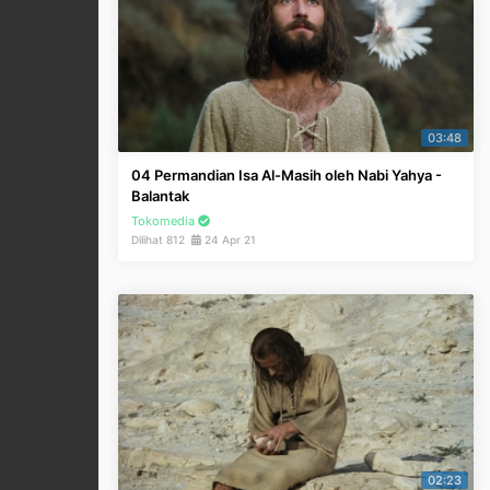
03:48
04 Permandian Isa Al-Masih oleh Nabi Yahya -
Balantak
Tokomedia
Dilihat 812
24 Apr 21
02:23