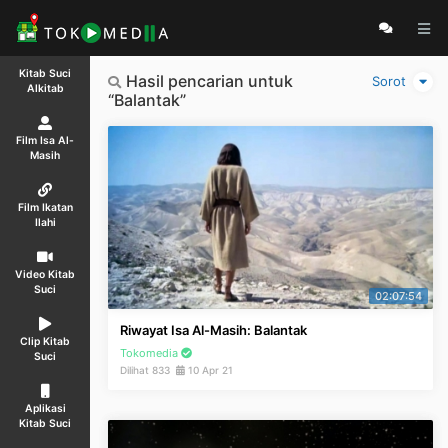
Kitab Suci
Hasil pencarian untuk
Sorot
Alkitab
“Balantak”
Film Isa Al-
Masih
Film Ikatan
Ilahi
Video Kitab
Suci
02:07:54
Riwayat Isa Al-Masih: Balantak
Clip Kitab
Tokomedia
Suci
Dilihat 833
10 Apr 21
Aplikasi
Kitab Suci