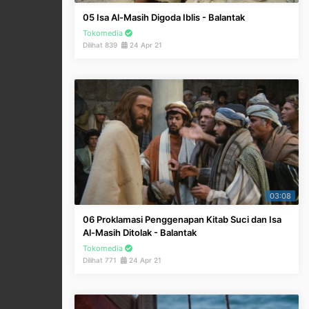
05 Isa Al-Masih Digoda Iblis - Balantak
Tokomedia
Dilihat 839
24 Apr 21
03:08
06 Proklamasi Penggenapan Kitab Suci dan Isa
Al-Masih Ditolak - Balantak
Tokomedia
Dilihat 771
24 Apr 21