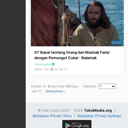
01:03
07 Ibarat tentang Orang dari Mazhab Farisi
dengan Pemungut Cukai - Balantak
Tokomedia
Dilihat 784
24 Apr 21
Konten :
1
-
8
dari total
131
Data. Halaman:
dari 17
Selanjutnya »
© Hak Cipta 2020 - 2026
TokoMedia.org
|
Kebijakan Privasi Situs
|
Kebijakan Privasi Aplikasi