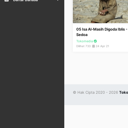
05 Isa Al-Masih Digoda Iblis -
Sedoa
Tokomedia
Dilihat 733
24 Apr 21
© Hak Cipta 2020 - 2026
Toko