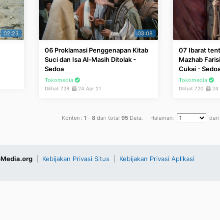
02:23
03:08
06 Proklamasi Penggenapan Kitab
07 Ibarat ten
Suci dan Isa Al-Masih Ditolak -
Mazhab Faris
Sedoa
Cukai - Sedo
Tokomedia
Tokomedia
Dilihat 728
24 Apr 21
Dilihat 720
24 
Konten :
1
-
8
dari total
95
Data. Halaman:
dar
Media.org
|
Kebijakan Privasi Situs
|
Kebijakan Privasi Aplikasi