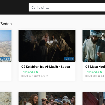
 “Sedoa”
2:07:54
03:44
02 Kelahiran Isa Al-Masih - Sedoa
03 Masa Kecil
Tokomedia
Tokomedia
Dilihat 748
24 Apr 21
Dilihat 791
24 