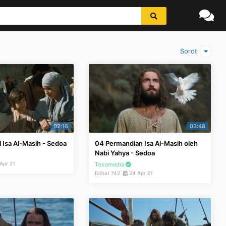
Sorot
02:16
03:48
 Isa Al-Masih - Sedoa
04 Permandian Isa Al-Masih oleh
Nabi Yahya - Sedoa
Apr 21
Tokomedia
Dilihat 742
24 Apr 21