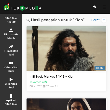
Kitab Suci
Hasil pencarian untuk “Klon”
Sorot
Alkitab
Film Isa Al-
Masih
Film Ikatan
Ilahi
Video Kitab
04:32
Suci
Injil Suci, Markus 1:1-13 - Klon
Tokomedia
Clip Kitab
Dilihat 752
17 Nov 21
Suci
Aplikasi
Kitab Suci