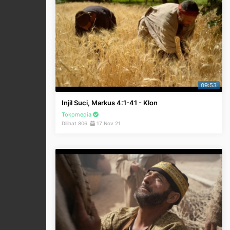
09:53
Injil Suci, Markus 4:1-41 - Klon
Tokomedia
Dilihat 806
17 Nov 21