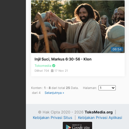
06:54
Injil Suci, Markus 6:30-56 - Klon
Tokomedia
Dilihat 704
17 Nov 21
Konten :
1
-
8
dari total
25
Data. Halaman:
dari 4
Selanjutnya »
© Hak Cipta 2020 - 2026
TokoMedia.org
|
Kebijakan Privasi Situs
|
Kebijakan Privasi Aplikasi