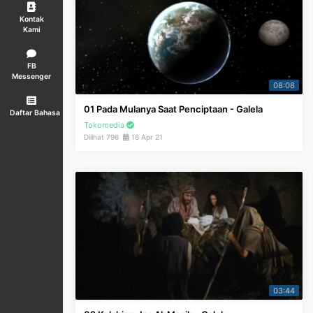
Kontak
Kami
FB
Messenger
08:08
01 Pada Mulanya Saat Penciptaan - Galela
Daftar Bahasa
Tokomedia
Dilihat 796
16 Apr 21
03:44