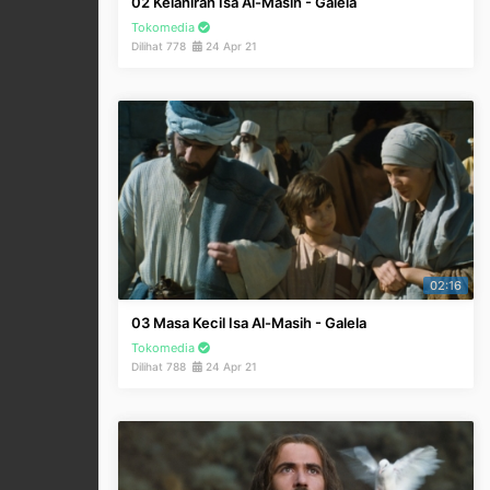
02 Kelahiran Isa Al-Masih - Galela
Tokomedia
Dilihat 778
24 Apr 21
02:16
03 Masa Kecil Isa Al-Masih - Galela
Tokomedia
Dilihat 788
24 Apr 21