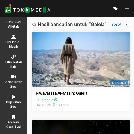
Kitab Suci
Hasil pencarian untuk “Galela”
Sorot
Alkitab
Film Isa Al-
Masih
Film Ikatan
Ilahi
Video Kitab
02:07:54
Suci
Riwayat Isa Al-Masih: Galela
Tokomedia
Clip Kitab
Dilihat 805
10 Apr 21
Suci
Aplikasi
Kitab Suci