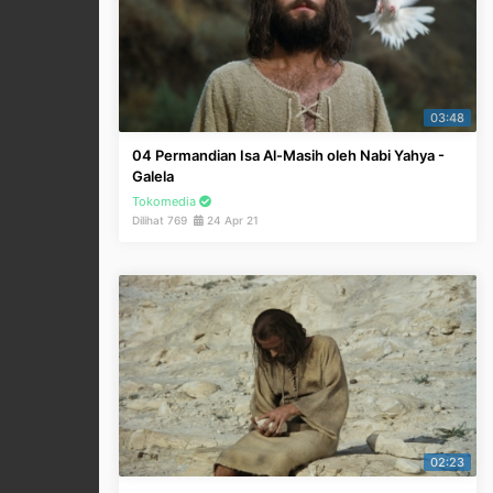
03:48
04 Permandian Isa Al-Masih oleh Nabi Yahya -
Galela
Tokomedia
Dilihat 769
24 Apr 21
02:23