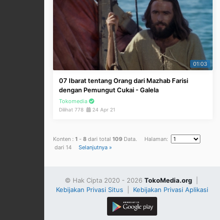
01:03
07 Ibarat tentang Orang dari Mazhab Farisi
dengan Pemungut Cukai - Galela
Tokomedia
Dilihat 778
24 Apr 21
Konten :
1
-
8
dari total
109
Data. Halaman:
dari 14
Selanjutnya »
© Hak Cipta 2020 - 2026
TokoMedia.org
|
Kebijakan Privasi Situs
|
Kebijakan Privasi Aplikasi