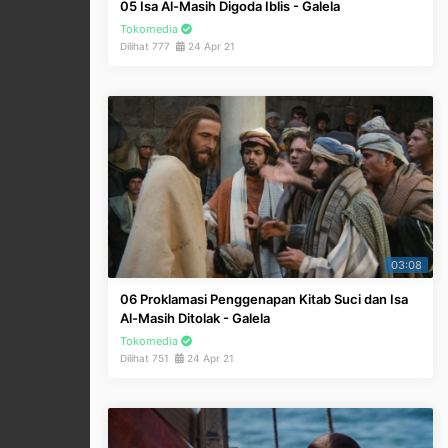
05 Isa Al-Masih Digoda Iblis - Galela
Tokomedia
Dilihat 777
24 Apr 21
03:08
06 Proklamasi Penggenapan Kitab Suci dan Isa
Al-Masih Ditolak - Galela
Tokomedia
Dilihat 751
24 Apr 21