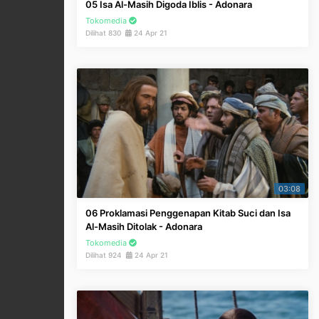
05 Isa Al-Masih Digoda Iblis - Adonara
Tokomedia
Dilihat 830
24 Apr 21
03:08
06 Proklamasi Penggenapan Kitab Suci dan Isa
Al-Masih Ditolak - Adonara
Tokomedia
Dilihat 924
24 Apr 21