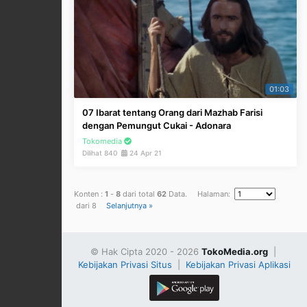
01:03
07 Ibarat tentang Orang dari Mazhab Farisi
dengan Pemungut Cukai - Adonara
Tokomedia
Dilihat 840
24 Apr 21
Konten :
1
-
8
dari total
62
Data. Halaman:
dari 8
Selanjutnya »
© Hak Cipta 2020 - 2026
TokoMedia.org
|
Kebijakan Privasi Situs
|
Kebijakan Privasi Aplikasi