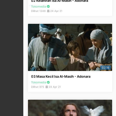
02 Kelahiran Isa Al-Masih - Adonara
Tokomedia
Dilihat 1248
24 Apr 21
02:16
03 Masa Kecil Isa Al-Masih - Adonara
Tokomedia
Dilihat 975
24 Apr 21