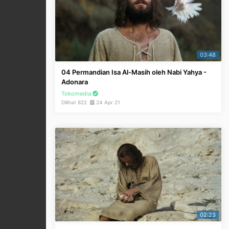
03:48
04 Permandian Isa Al-Masih oleh Nabi Yahya -
Adonara
Tokomedia
Dilihat 822
24 Apr 21
02:23