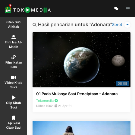
Kitab Suci
Hasil pencarian untuk “Adonara”
Sorot
Alkitab
Film Isa Al-
Masih
Film Ikatan
Ilahi
Video Kitab
08:08
Suci
01 Pada Mulanya Saat Penciptaan - Adonara
Tokomedia
Clip Kitab
Dilihat 1002
21 Apr 21
Suci
Aplikasi
Kitab Suci