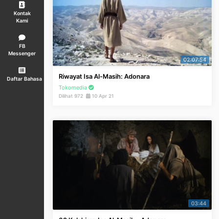
Kontak
Kami
FB
Messenger
02:07:54
Riwayat Isa Al-Masih: Adonara
Daftar Bahasa
Tokomedia
Dilihat 972
10 Apr 21
03:44