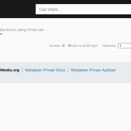
ta kunci yang Anda cari ...
“”
Konten :
8
-
16
dari total
0
Data. Halaman:
Media.org
|
Kebijakan Privasi Situs
|
Kebijakan Privasi Aplikasi