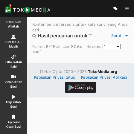
Kitab Suci
Konten belum tersedia untuk kata kunci yang Anda
Alkitab
cari ...
Hasil pencarian untuk “”
Sorot
Film Isa Al-
Konten :
8
-
16
dari total
0
Data. Halaman:
Masih
dari 1
Film Ikatan
Ilahi
© Hak Cipta 2020 - 2026
TokoMedia.org
|
Kebijakan Privasi Situs
|
Kebijakan Privasi Aplikasi
Video Kitab
Suci
Clip Kitab
Suci
Aplikasi
Kitab Suci