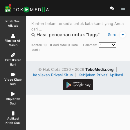
Kitab Suci
Konten belum tersedia untuk kata kunci yang Anda
Alkitab
cari ...
Hasil pencarian untuk “tags”
Sorot
Film Isa Al-
Konten :
0
-
0
dari total
0
Data. Halaman:
Masih
dari 1
Film Ikatan
Ilahi
© Hak Cipta 2020 - 2026
TokoMedia.org
|
Kebijakan Privasi Situs
|
Kebijakan Privasi Aplikasi
Video Kitab
Suci
Clip Kitab
Suci
Aplikasi
Kitab Suci