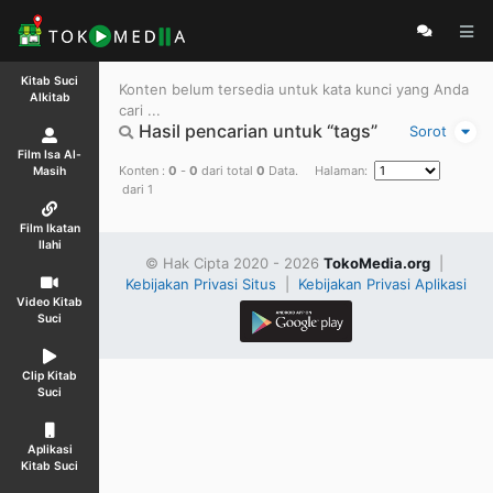
Kitab Suci
Konten belum tersedia untuk kata kunci yang Anda
Alkitab
cari ...
Hasil pencarian untuk “tags”
Sorot
Film Isa Al-
Konten :
0
-
0
dari total
0
Data. Halaman:
Masih
dari 1
Film Ikatan
Ilahi
© Hak Cipta 2020 - 2026
TokoMedia.org
|
Kebijakan Privasi Situs
|
Kebijakan Privasi Aplikasi
Video Kitab
Suci
Clip Kitab
Suci
Aplikasi
Kitab Suci