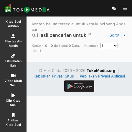
Kitab Suci
Konten belum tersedia untuk kata kunci yang Anda
Alkitab
cari ...
Hasil pencarian untuk “”
Sorot
Film Isa Al-
Konten :
0
-
0
dari total
0
Data. Halaman:
Masih
dari 1
Film Ikatan
Ilahi
© Hak Cipta 2020 - 2026
TokoMedia.org
|
Kebijakan Privasi Situs
|
Kebijakan Privasi Aplikasi
Video Kitab
Suci
Clip Kitab
Suci
Aplikasi
Kitab Suci