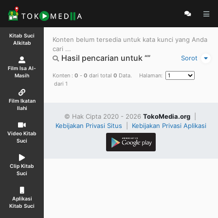
Kitab Suci
Konten belum tersedia untuk kata kunci yang Anda
Alkitab
cari ...
Hasil pencarian untuk “”
Sorot
Film Isa Al-
Konten :
0
-
0
dari total
0
Data. Halaman:
Masih
dari 1
Film Ikatan
Ilahi
© Hak Cipta 2020 - 2026
TokoMedia.org
|
Kebijakan Privasi Situs
|
Kebijakan Privasi Aplikasi
Video Kitab
Suci
Clip Kitab
Suci
Aplikasi
Kitab Suci