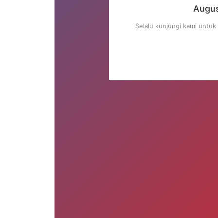
 8, 2026 23:21:29
​Augu
lihat konten terbaru dan beritahu kami jika
Selalu kunjungi kami untuk 
da pertanyaan.