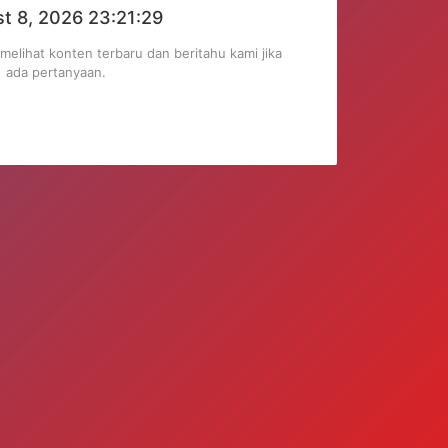
st 8, 2026 23:21:29
​Au
melihat konten terbaru dan beritahu kami jika
Selalu kunjungi kami unt
ada pertanyaan.